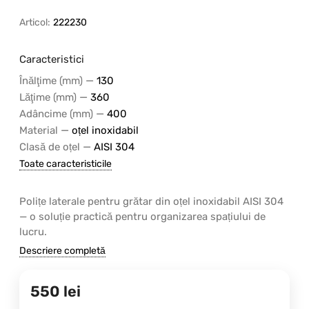
Articol:
222230
Caracteristici
—
Înălţime (mm)
130
—
Lăţime (mm)
360
—
Adâncime (mm)
400
—
Material
oțel inoxidabil
—
Clasă de oțel
AISI 304
Toate caracteristicile
​Polițe laterale pentru grătar din oțel inoxidabil AISI 304
— o soluție practică pentru organizarea spațiului de
lucru.
Descriere completă
550
lei