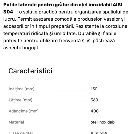
Polițe laterale pentru grătar din oțel inoxidabil AISI
304
— o soluție practică pentru organizarea spațiului de
lucru. Permit așezarea comodă a produselor, vaselor și
accesoriilor în timpul preparării. Rezistente la coroziune,
temperaturi ridicate și umiditate. Durabile și fiabile,
potrivite pentru utilizare frecventă și își păstrează
aspectul îngrijit.
Caracteristici
Înălţime (mm)
130
Lăţime (mm)
360
Adâncime (mm)
400
Material
oțel inoxidabil
Clasă de oțel
AISI 304