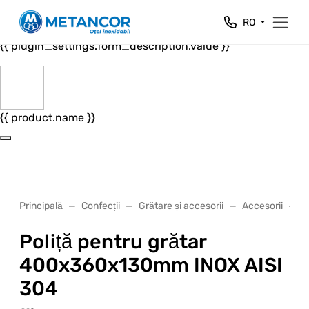
Close
RO
{{ plugin_settings.form_header.value }}
{{ plugin_settings.form_description.value }}
{{ product.name }}
Principală
Confecții
Grătare și accesorii
Accesorii
P
Poliță pentru grătar
400x360x130mm INOX AISI
304