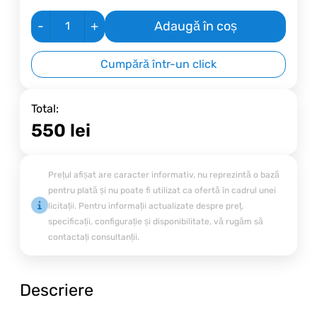
-
+
Adaugă în coș
Cumpără într-un click
Total:
550
lei
Prețul afișat are caracter informativ, nu reprezintă o bază
pentru plată și nu poate fi utilizat ca ofertă în cadrul unei
licitații. Pentru informații actualizate despre preț,
specificații, configurație și disponibilitate, vă rugăm să
contactați consultanții.
Descriere