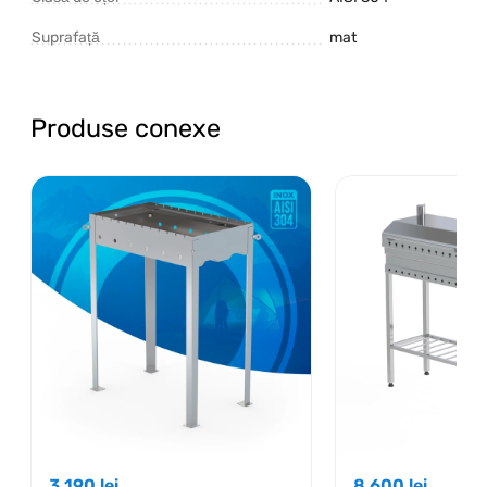
Suprafață
mat
Produse conexe
3 190
lei
8 600
lei