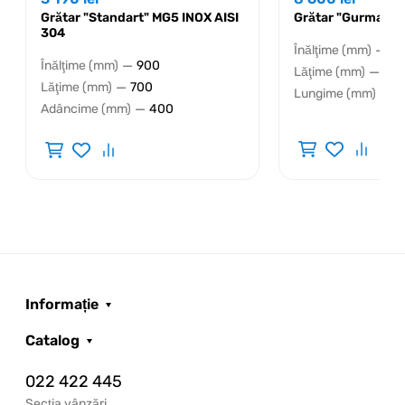
Grătar "Standart" MG5 INOX AISI
Grătar "Gurmand"
304
—
Înălţime (mm)
10
—
Înălţime (mm)
900
—
Lăţime (mm)
410
—
Lăţime (mm)
700
—
Lungime (mm)
1
—
Adâncime (mm)
400
Informație
Catalog
022 422 445
Secția vânzări