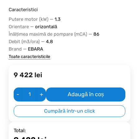
Caracteristici
—
Putere motor (kW)
1.3
—
Orientare
orizontală
—
Înălțimea maximă de pompare (mCA)
86
—
Debit (m3/ora)
4.8
—
Brand
EBARA
Toate caracteristicile
9 422
lei
-
+
Adaugă în coș
Cumpără într-un click
Total: