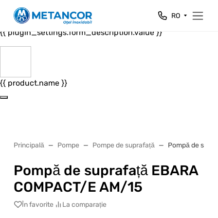
Close
RO
{{ plugin_settings.form_header.value }}
{{ plugin_settings.form_description.value }}
{{ product.name }}
Principală
Pompe
Pompe de suprafață
Pompă de supr
Pompă de suprafață EBARA
COMPACT/E AM/15
În favorite
La comparație