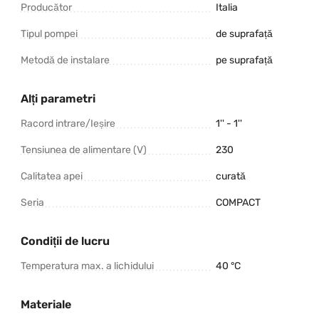
Producător
Italia
Tipul pompei
de suprafață
Metodă de instalare
pe suprafață
Alți parametri
Racord intrare/Ieșire
1'' - 1''
Tensiunea de alimentare (V)
230
Calitatea apei
curată
Seria
COMPACT
Condiții de lucru
Temperatura max. a lichidului
40 °C
Materiale