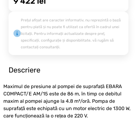
9 422
lei
Prețul afișat are caracter informativ, nu reprezintă o bază
pentru plată și nu poate fi utilizat ca ofertă în cadrul unei
licitații. Pentru informații actualizate despre preț,
specificații, configurație și disponibilitate, vă rugăm să
contactați consultanții.
Descriere
Maximul de presiune al pompei de suprafață EBARA
COMPACT/E AM/15 este de 86 m, în timp ce debitul
maxim al pompei ajunge la 4.8 m³/oră. Pompa de
suprafață este echipată cu un motor electric de 1300 W,
care funcționează la o rețea de 220 V.