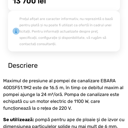
13 700
lei
Prețul afișat are caracter informativ, nu reprezintă o bază
pentru plată și nu poate fi utilizat ca ofertă în cadrul unei
licitații. Pentru informații actualizate despre preț,
specificații, configurație și disponibilitate, vă rugăm să
contactați consultanții.
Descriere
Maximul de presiune al pompei de canalizare EBARA
40DSF51.1M2 este de 16.5 m, în timp ce debitul maxim al
pompei ajunge la 24 m³/oră. Pompa de canalizare este
echipată cu un motor electric de 1100 W, care
funcționează la o rețea de 220 V.
Se utilizează:
pompă pentru ape de ploaie şi de izvor cu
dimensiunea particulelor solide nu mai mult de 6 mm.