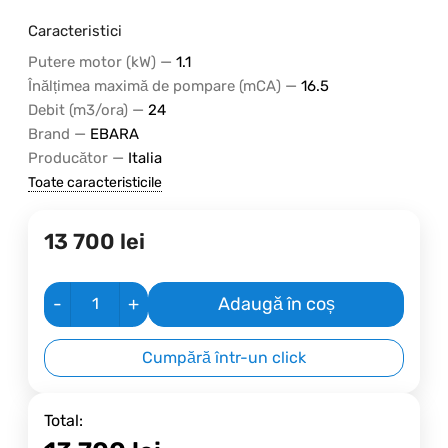
Caracteristici
—
Putere motor (kW)
1.1
—
Înălțimea maximă de pompare (mCA)
16.5
—
Debit (m3/ora)
24
—
Brand
EBARA
—
Producător
Italia
Toate caracteristicile
13 700
lei
-
+
Adaugă în coș
Cumpără într-un click
Total: