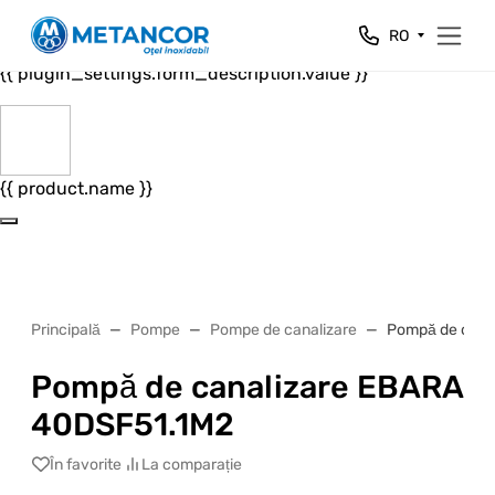
Close
RO
{{ plugin_settings.form_header.value }}
{{ plugin_settings.form_description.value }}
{{ product.name }}
Principală
Pompe
Pompe de canalizare
Pompă de cana
Pompă de canalizare EBARA
40DSF51.1M2
În favorite
La comparație