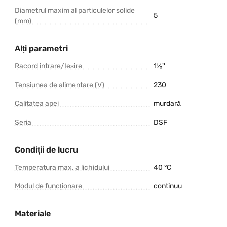
Diametrul maxim al particulelor solide
5
(mm)
Alți parametri
Racord intrare/Ieșire
1½''
Tensiunea de alimentare (V)
230
Calitatea apei
murdară
Seria
DSF
Condiții de lucru
Temperatura max. a lichidului
40 °C
Modul de funcționare
continuu
Materiale