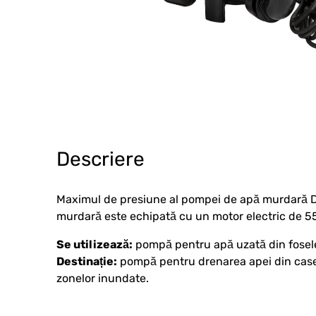
Descriere
Maximul de presiune al pompei de apă murdară D
murdară este echipată cu un motor electric de 550
Se utilizează:
pompă pentru apă uzată din fosele 
Destinație:
pompă pentru drenarea apei din case, s
zonelor inundate.