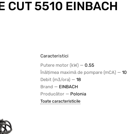
DE CUT 5510 EINBACH
Caracteristici
—
Putere motor (kW)
0.55
—
Înălțimea maximă de pompare (mCA)
10
—
Debit (m3/ora)
18
—
Brand
EINBACH
—
Producător
Polonia
Toate caracteristicile