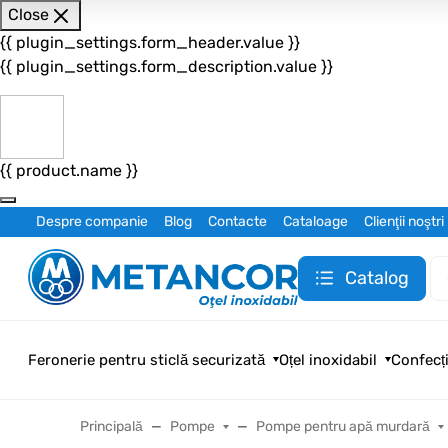
Close
{{ plugin_settings.form_header.value }}
{{ plugin_settings.form_description.value }}
{{ product.name }}
Despre companie
Blog
Contacte
Cataloage
Clienţii noştri
Catalog
Feronerie pentru sticlă securizată
Oțel inoxidabil
Confecți
Principală
Pompe
Pompe pentru apă murdară