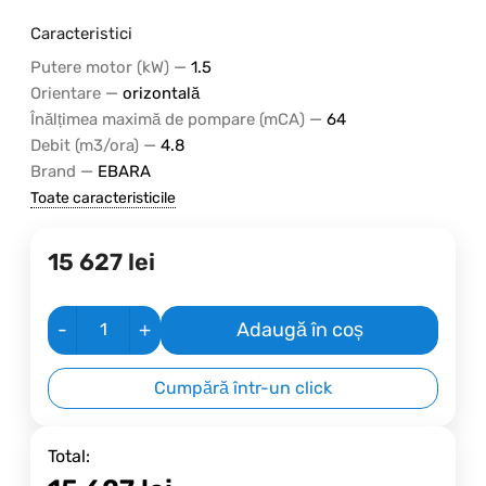
Caracteristici
—
Putere motor (kW)
1.5
—
Orientare
orizontală
—
Înălțimea maximă de pompare (mCA)
64
—
Debit (m3/ora)
4.8
—
Brand
EBARA
Toate caracteristicile
15 627
lei
-
+
Adaugă în coș
Cumpără într-un click
Total: