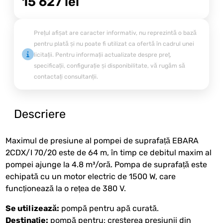
15 627
lei
Prețul afișat are caracter informativ, nu reprezintă o bază
pentru plată și nu poate fi utilizat ca ofertă în cadrul unei
licitații. Pentru informații actualizate despre preț,
specificații, configurație și disponibilitate, vă rugăm să
contactați consultanții.
Descriere
Maximul de presiune al pompei de suprafață EBARA
2CDX/I 70/20 este de 64 m, în timp ce debitul maxim al
pompei ajunge la 4.8 m³/oră. Pompa de suprafață este
echipată cu un motor electric de 1500 W, care
funcționează la o rețea de 380 V.
Se utilizează:
pompă pentru apă curată.
Destinație:
pompă pentru: creşterea presiunii din