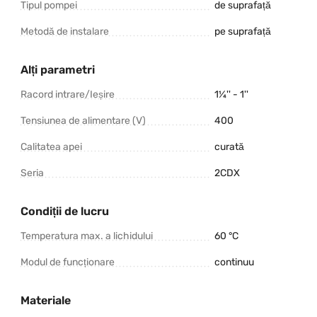
Tipul pompei
de suprafață
Metodă de instalare
pe suprafață
Alți parametri
Racord intrare/Ieșire
1¼'' - 1''
Tensiunea de alimentare (V)
400
Calitatea apei
curată
Seria
2CDX
Condiții de lucru
Temperatura max. a lichidului
60 °C
Modul de funcționare
continuu
Materiale