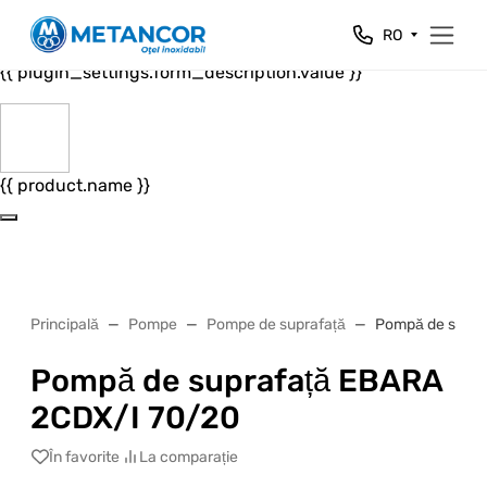
Close
RO
{{ plugin_settings.form_header.value }}
{{ plugin_settings.form_description.value }}
{{ product.name }}
Principală
Pompe
Pompe de suprafață
Pompă de supra
Pompă de suprafață EBARA
2CDX/I 70/20
În favorite
La comparație