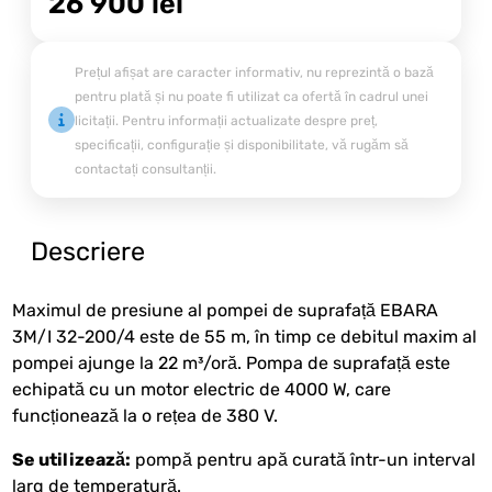
26 900
lei
Prețul afișat are caracter informativ, nu reprezintă o bază
pentru plată și nu poate fi utilizat ca ofertă în cadrul unei
licitații. Pentru informații actualizate despre preț,
specificații, configurație și disponibilitate, vă rugăm să
contactați consultanții.
Descriere
Maximul de presiune al pompei de suprafață EBARA
3M/I 32-200/4 este de 55 m, în timp ce debitul maxim al
pompei ajunge la 22 m³/oră. Pompa de suprafață este
echipată cu un motor electric de 4000 W, care
funcționează la o rețea de 380 V.
Se utilizează:
pompă pentru apă curată într-un interval
larg de temperatură.