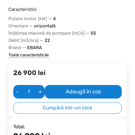
Caracteristici
—
Putere motor (kW)
4
—
Orientare
orizontală
—
Înălțimea maximă de pompare (mCA)
55
—
Debit (m3/ora)
22
—
Brand
EBARA
Toate caracteristicile
26 900
lei
-
+
Adaugă în coș
Cumpără într-un click
Total: