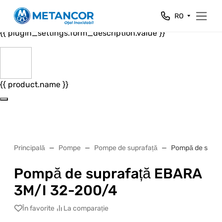
Close
RO
{{ plugin_settings.form_header.value }}
{{ plugin_settings.form_description.value }}
{{ product.name }}
Principală
Pompe
Pompe de suprafață
Pompă de supra
Pompă de suprafață EBARA
3M/I 32-200/4
În favorite
La comparație