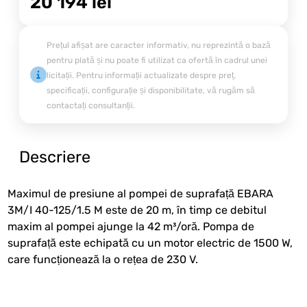
20 194
lei
Prețul afișat are caracter informativ, nu reprezintă o bază
pentru plată și nu poate fi utilizat ca ofertă în cadrul unei
licitații. Pentru informații actualizate despre preț,
specificații, configurație și disponibilitate, vă rugăm să
contactați consultanții.
Descriere
Maximul de presiune al pompei de suprafață EBARA
3M/I 40-125/1.5 M este de 20 m, în timp ce debitul
maxim al pompei ajunge la 42 m³/oră. Pompa de
suprafață este echipată cu un motor electric de 1500 W,
care funcționează la o rețea de 230 V.