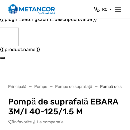
Close
RO
{{ plugin_settings.form_header.value }}
{{ plugin_settings.form_description.value }}
{{ product.name }}
Principală
Pompe
Pompe de suprafață
Pompă de supra
Pompă de suprafață EBARA
3M/I 40-125/1.5 M
În favorite
La comparație