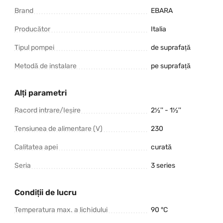
Brand
EBARA
Producător
Italia
Tipul pompei
de suprafață
Metodă de instalare
pe suprafață
Alți parametri
Racord intrare/Ieșire
2½'' - 1½''
Tensiunea de alimentare (V)
230
Calitatea apei
curată
Seria
3 series
Condiții de lucru
Temperatura max. a lichidului
90 °C