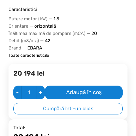
Caracteristici
—
Putere motor (kW)
1.5
—
Orientare
orizontală
—
Înălțimea maximă de pompare (mCA)
20
—
Debit (m3/ora)
42
—
Brand
EBARA
Toate caracteristicile
20 194
lei
-
+
Adaugă în coș
Cumpără într-un click
Total: