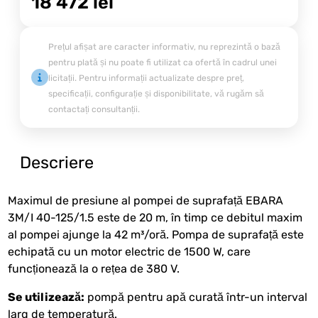
18 472
lei
Prețul afișat are caracter informativ, nu reprezintă o bază
pentru plată și nu poate fi utilizat ca ofertă în cadrul unei
licitații. Pentru informații actualizate despre preț,
specificații, configurație și disponibilitate, vă rugăm să
contactați consultanții.
Descriere
Maximul de presiune al pompei de suprafață EBARA
3M/I 40-125/1.5 este de 20 m, în timp ce debitul maxim
al pompei ajunge la 42 m³/oră. Pompa de suprafață este
echipată cu un motor electric de 1500 W, care
funcționează la o rețea de 380 V.
Se utilizează:
pompă pentru apă curată într-un interval
larg de temperatură.