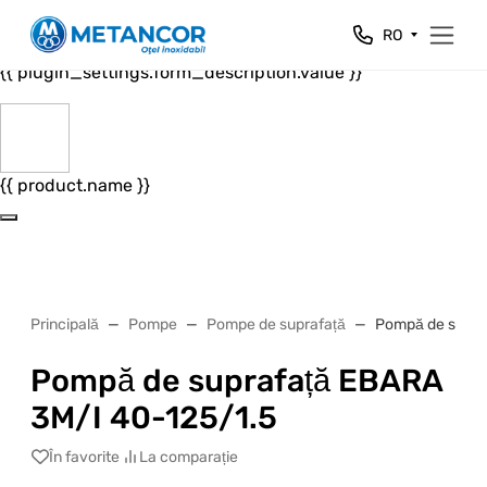
Close
RO
{{ plugin_settings.form_header.value }}
{{ plugin_settings.form_description.value }}
{{ product.name }}
Principală
Pompe
Pompe de suprafață
Pompă de supra
Pompă de suprafață EBARA
3M/I 40-125/1.5
În favorite
La comparație