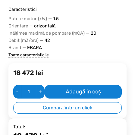
Caracteristici
—
Putere motor (kW)
1.5
—
Orientare
orizontală
—
Înălțimea maximă de pompare (mCA)
20
—
Debit (m3/ora)
42
—
Brand
EBARA
Toate caracteristicile
18 472
lei
-
+
Adaugă în coș
Cumpără într-un click
Total: