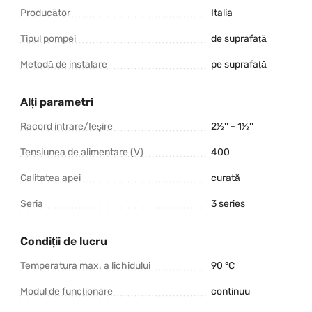
Producător
Italia
Tipul pompei
de suprafață
Metodă de instalare
pe suprafață
Alți parametri
Racord intrare/Ieșire
2½'' - 1½''
Tensiunea de alimentare (V)
400
Calitatea apei
curată
Seria
3 series
Condiții de lucru
Temperatura max. a lichidului
90 °C
Modul de funcționare
continuu