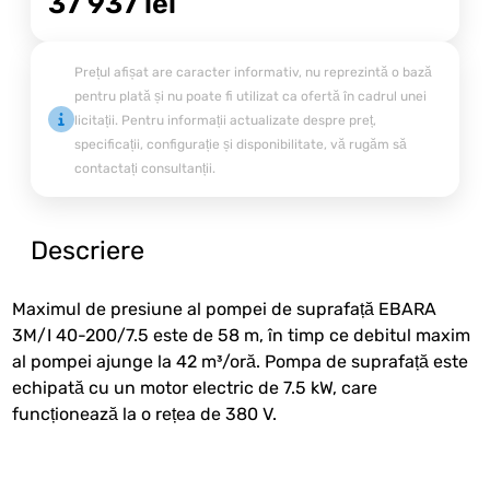
37 937
lei
Prețul afișat are caracter informativ, nu reprezintă o bază
pentru plată și nu poate fi utilizat ca ofertă în cadrul unei
licitații. Pentru informații actualizate despre preț,
specificații, configurație și disponibilitate, vă rugăm să
contactați consultanții.
Descriere
Maximul de presiune al pompei de suprafață EBARA
3M/I 40-200/7.5 este de 58 m, în timp ce debitul maxim
al pompei ajunge la 42 m³/oră. Pompa de suprafață este
echipată cu un motor electric de 7.5 kW, care
funcționează la o rețea de 380 V.