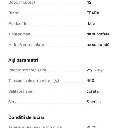
Debit (m3/ora)
42
Brand
EBARA
Producător
Italia
Tipul pompei
de suprafață
Metodă de instalare
pe suprafață
Alți parametri
Racord intrare/Ieșire
2½'' - 1½''
Tensiunea de alimentare (V)
400
Calitatea apei
curată
Seria
3 series
Condiții de lucru
Temperatura max. a lichidului
90 °C