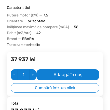
Caracteristici
—
Putere motor (kW)
7.5
—
Orientare
orizontală
—
Înălțimea maximă de pompare (mCA)
58
—
Debit (m3/ora)
42
—
Brand
EBARA
Toate caracteristicile
37 937
lei
-
+
Adaugă în coș
Cumpără într-un click
Total: