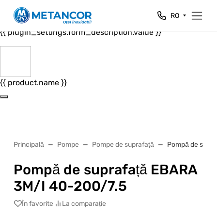
Close
RO
{{ plugin_settings.form_header.value }}
{{ plugin_settings.form_description.value }}
{{ product.name }}
Principală
Pompe
Pompe de suprafață
Pompă de supra
Pompă de suprafață EBARA
3M/I 40-200/7.5
În favorite
La comparație