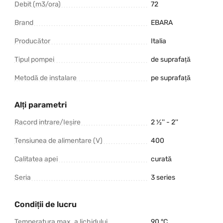
Debit (m3/ora)
72
Brand
EBARA
Producător
Italia
Tipul pompei
de suprafață
Metodă de instalare
pe suprafață
Alți parametri
Racord intrare/Ieșire
2 ½'' - 2''
Tensiunea de alimentare (V)
400
Calitatea apei
curată
Seria
3 series
Condiții de lucru
Temperatura max. a lichidului
90 °C