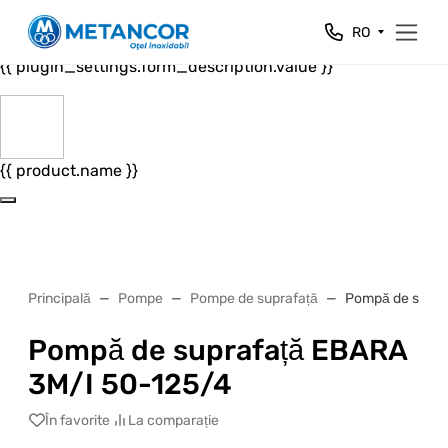
Close
RO
{{ plugin_settings.form_header.value }}
{{ plugin_settings.form_description.value }}
{{ product.name }}
Principală
Pompe
Pompe de suprafață
Pompă de supra
Pompă de suprafață EBARA
3M/I 50-125/4
În favorite
La comparație