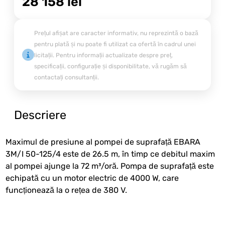
28 158
lei
Prețul afișat are caracter informativ, nu reprezintă o bază
pentru plată și nu poate fi utilizat ca ofertă în cadrul unei
licitații. Pentru informații actualizate despre preț,
specificații, configurație și disponibilitate, vă rugăm să
contactați consultanții.
Descriere
Maximul de presiune al pompei de suprafață EBARA
3M/I 50-125/4 este de 26.5 m, în timp ce debitul maxim
al pompei ajunge la 72 m³/oră. Pompa de suprafață este
echipată cu un motor electric de 4000 W, care
funcționează la o rețea de 380 V.