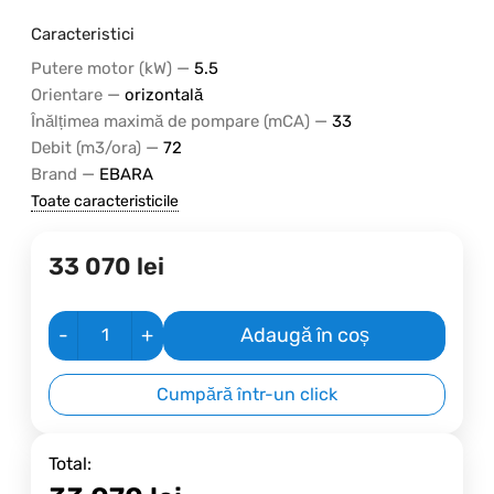
Caracteristici
—
Putere motor (kW)
5.5
—
Orientare
orizontală
—
Înălțimea maximă de pompare (mCA)
33
—
Debit (m3/ora)
72
—
Brand
EBARA
Toate caracteristicile
33 070
lei
-
+
Adaugă în coș
Cumpără într-un click
Total: