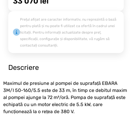
33 070
lei
Prețul afișat are caracter informativ, nu reprezintă o bază
pentru plată și nu poate fi utilizat ca ofertă în cadrul unei
licitații. Pentru informații actualizate despre preț,
specificații, configurație și disponibilitate, vă rugăm să
contactați consultanții.
Descriere
Maximul de presiune al pompei de suprafață EBARA
3M/I 50-160/5.5 este de 33 m, în timp ce debitul maxim
al pompei ajunge la 72 m³/oră. Pompa de suprafață este
echipată cu un motor electric de 5.5 kW, care
funcționează la o rețea de 380 V.