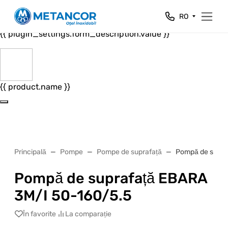
Close
RO
{{ plugin_settings.form_header.value }}
{{ plugin_settings.form_description.value }}
{{ product.name }}
Principală
Pompe
Pompe de suprafață
Pompă de supra
Pompă de suprafață EBARA
3M/I 50-160/5.5
În favorite
La comparație