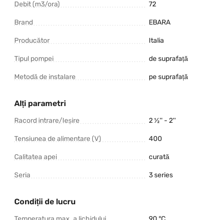
Debit (m3/ora)
72
Brand
EBARA
Producător
Italia
Tipul pompei
de suprafață
Metodă de instalare
pe suprafață
Alți parametri
Racord intrare/Ieșire
2 ½'' - 2''
Tensiunea de alimentare (V)
400
Calitatea apei
curată
Seria
3 series
Condiții de lucru
Temperatura max. a lichidului
90 °C