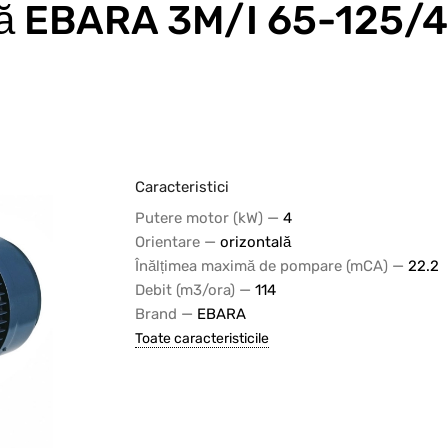
ă EBARA 3M/I 65-125/4
Caracteristici
—
Putere motor (kW)
4
—
Orientare
orizontală
—
Înălțimea maximă de pompare (mCA)
22.2
—
Debit (m3/ora)
114
—
Brand
EBARA
Toate caracteristicile