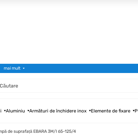
mai mult
i
Aluminiu
Armături de închidere inox
Elemente de fixare
P
pă de suprafață EBARA 3M/I 65-125/4