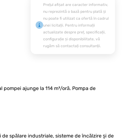
Prețul afișat are caracter informativ,
nu reprezintă o bază pentru plată și
nu poate fi utilizat ca ofertă în cadrul
unei licitații. Pentru informații
actualizate despre preț, specificații,
configurație și disponibilitate, vă
rugăm să contactați consultanții.
al pompei ajunge la 114 m³/oră. Pompa de
 de spălare industriale, sisteme de încălzire şi de