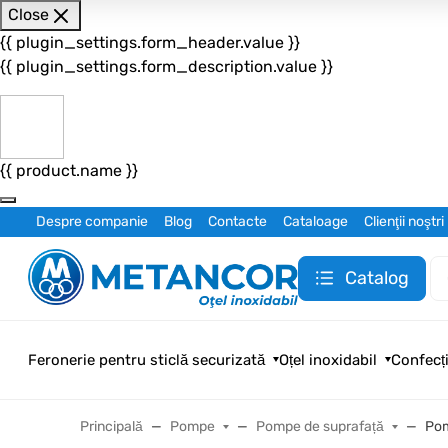
Close
{{ plugin_settings.form_header.value }}
{{ plugin_settings.form_description.value }}
{{ product.name }}
Despre companie
Blog
Contacte
Cataloage
Clienţii noştri
Catalog
Feronerie pentru sticlă securizată
Oțel inoxidabil
Confecți
Principală
Pompe
Pompe de suprafață
Pom