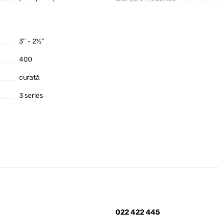
3'' - 2½''
400
curată
3 series
022 422 445