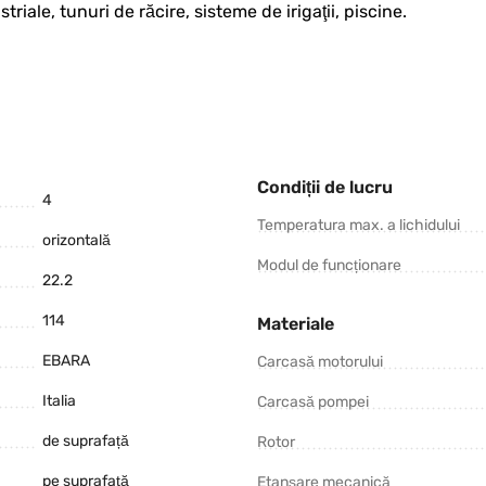
triale, tunuri de răcire, sisteme de irigaţii, piscine.
Condiții de lucru
4
Temperatura max. a lichidului
orizontală
Modul de funcționare
22.2
114
Materiale
EBARA
Carcasă motorului
Italia
Carcasă pompei
de suprafață
Rotor
pe suprafață
Etanșare mecanică