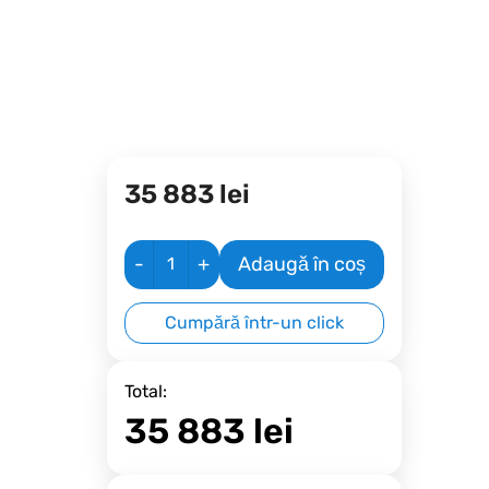
35 883
lei
-
+
Adaugă în coș
Cumpără într-un click
Total:
35 883
lei