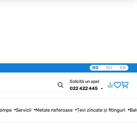
RO
RU
EN
Solicită un apel
Căutare
022 422 445
ompe
Servicii
Metale neferoase
Țevi zincate și fitinguri
Bal