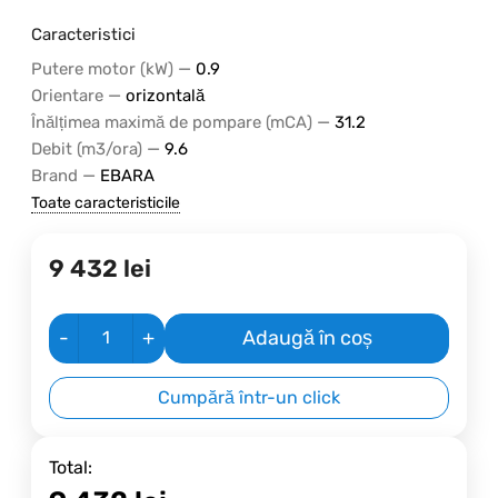
Caracteristici
—
Putere motor (kW)
0.9
—
Orientare
orizontală
—
Înălțimea maximă de pompare (mCA)
31.2
—
Debit (m3/ora)
9.6
—
Brand
EBARA
Toate caracteristicile
9 432
lei
-
+
Adaugă în coș
Cumpără într-un click
Total: