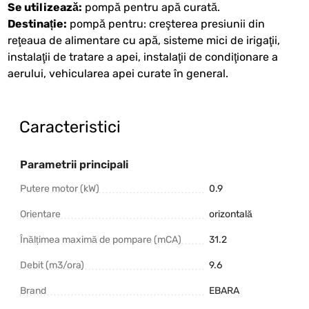
Se utilizează:
pompă pentru apă curată.
Destinație:
pompă pentru: creşterea presiunii din
reţeaua de alimentare cu apă, sisteme mici de irigaţii,
instalaţii de tratare a apei, instalaţii de condiţionare a
aerului, vehicularea apei curate în general.
Caracteristici
Parametrii principali
Putere motor (kW)
0.9
Orientare
orizontală
Înălțimea maximă de pompare (mCA)
31.2
Debit (m3/ora)
9.6
Brand
EBARA