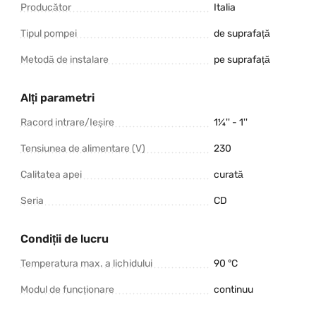
Producător
Italia
Tipul pompei
de suprafață
Metodă de instalare
pe suprafață
Alți parametri
Racord intrare/Ieșire
1¼'' - 1''
Tensiunea de alimentare (V)
230
Calitatea apei
curată
Seria
CD
Condiții de lucru
Temperatura max. a lichidului
90 °C
Modul de funcționare
continuu