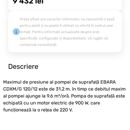
9 432
lei
Prețul afișat are caracter informativ, nu reprezintă o bază
pentru plată și nu poate fi utilizat ca ofertă în cadrul unei
licitații. Pentru informații actualizate despre preț,
specificații, configurație și disponibilitate, vă rugăm să
contactați consultanții.
Descriere
Maximul de presiune al pompei de suprafață EBARA
CDXM/G 120/12 este de 31.2 m, în timp ce debitul maxim
al pompei ajunge la 9.6 m³/oră. Pompa de suprafață este
echipată cu un motor electric de 900 W, care
funcționează la o rețea de 220 V.