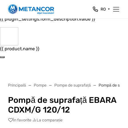
Close
RO
{{ plugin_settings.form_header.value }}
{{ plugin_settings.form_description.value }}
{{ product.name }}
Principală
Pompe
Pompe de suprafață
Pompă de supr
Pompă de suprafață EBARA
CDXM/G 120/12
În favorite
La comparație