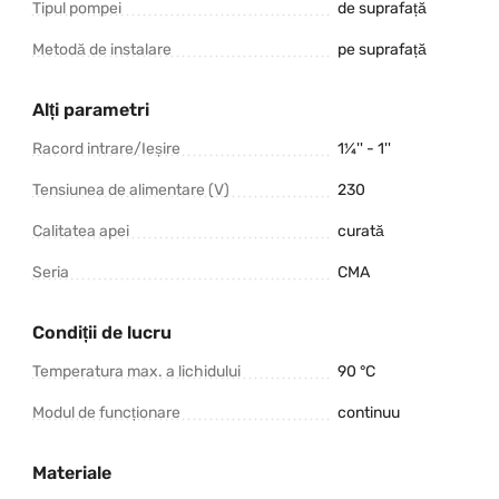
Tipul pompei
de suprafață
Metodă de instalare
pe suprafață
Alți parametri
Racord intrare/Ieșire
1¼'' - 1''
Tensiunea de alimentare (V)
230
Calitatea apei
curată
Seria
CMA
Condiții de lucru
Temperatura max. a lichidului
90 °C
Modul de funcționare
continuu
Materiale