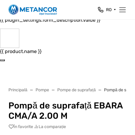
Close
RO
{{ plugin_settings.form_header.value }}
{{ plugin_settings.form_description.value }}
{{ product.name }}
Principală
Pompe
Pompe de suprafață
Pompă de supra
Pompă de suprafață EBARA
CMA/A 2.00 M
În favorite
La comparație