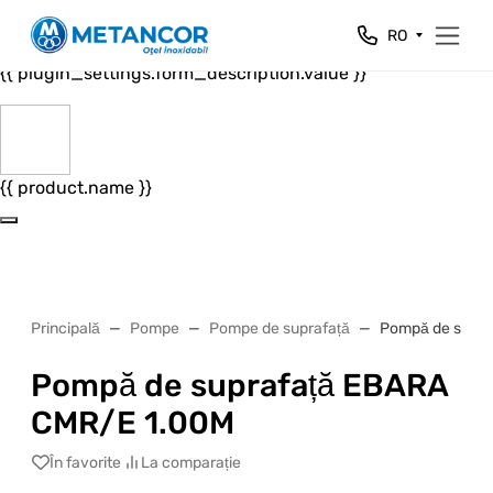
Close
RO
{{ plugin_settings.form_header.value }}
{{ plugin_settings.form_description.value }}
{{ product.name }}
Principală
Pompe
Pompe de suprafață
Pompă de supra
Pompă de suprafață EBARA
CMR/E 1.00M
În favorite
La comparație