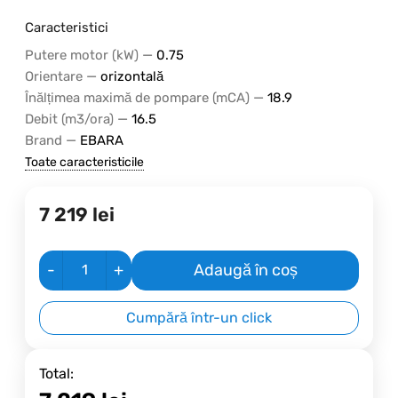
Caracteristici
—
Putere motor (kW)
0.75
—
Orientare
orizontală
—
Înălțimea maximă de pompare (mCA)
18.9
—
Debit (m3/ora)
16.5
—
Brand
EBARA
Toate caracteristicile
7 219
lei
-
+
Adaugă în coș
Cumpără într-un click
Total: