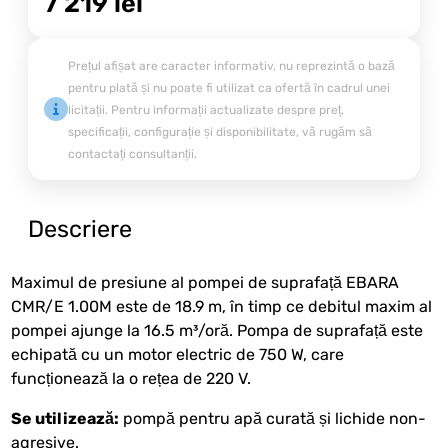
7 219
lei
Prețul afișat are caracter informativ, nu reprezintă o bază
pentru plată și nu poate fi utilizat ca ofertă în cadrul unei
licitații. Pentru informații actualizate despre preț,
specificații, configurație și disponibilitate, vă rugăm să
contactați consultanții.
Descriere
Maximul de presiune al pompei de suprafață EBARA
CMR/E 1.00M este de 18.9 m, în timp ce debitul maxim al
pompei ajunge la 16.5 m³/oră. Pompa de suprafață este
echipată cu un motor electric de 750 W, care
funcționează la o rețea de 220 V.
Se utilizează:
pompă pentru apă curată și lichide non-
agresive.