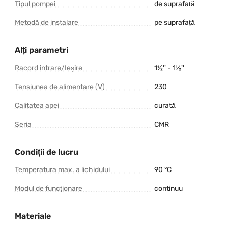
Tipul pompei
de suprafață
Metodă de instalare
pe suprafață
Alți parametri
Racord intrare/Ieșire
1½'' - 1½''
Tensiunea de alimentare (V)
230
Calitatea apei
curată
Seria
CMR
Condiții de lucru
Temperatura max. a lichidului
90 °C
Modul de funcționare
continuu
Materiale