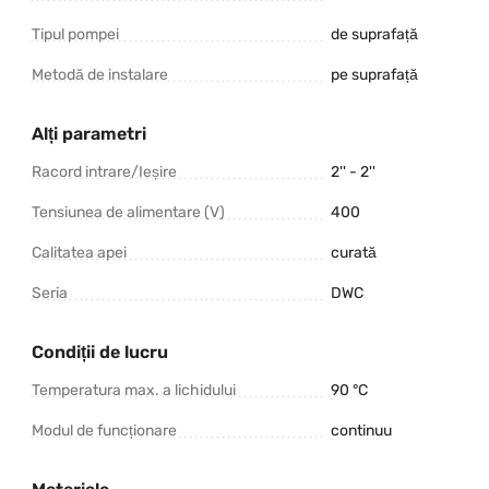
Tipul pompei
de suprafață
Metodă de instalare
pe suprafață
Alți parametri
Racord intrare/Ieșire
2'' - 2''
Tensiunea de alimentare (V)
400
Calitatea apei
curată
Seria
DWC
Condiții de lucru
Temperatura max. a lichidului
90 °C
Modul de funcționare
continuu