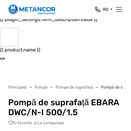
Close
RO
{{ plugin_settings.form_header.value }}
{{ plugin_settings.form_description.value }}
{{ product.name }}
Principală
Pompe
Pompe de suprafață
Pompă de supra
Pompă de suprafață EBARA
DWC/N-I 500/1.5
În favorite
La comparație