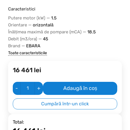
Caracteristici
—
Putere motor (kW)
1.5
—
Orientare
orizontală
—
Înălțimea maximă de pompare (mCA)
18.5
—
Debit (m3/ora)
45
—
Brand
EBARA
Toate caracteristicile
16 461
lei
-
+
Adaugă în coș
Cumpără într-un click
Total: