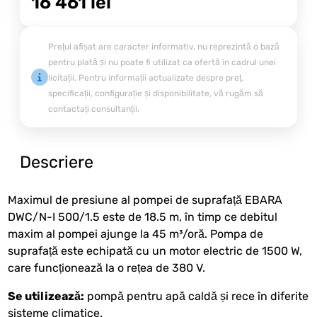
16 461
lei
Prețul afișat are caracter informativ, nu reprezintă o bază
pentru plată și nu poate fi utilizat ca ofertă în cadrul unei
licitații. Pentru informații actualizate despre preț,
specificații, configurație și disponibilitate, vă rugăm să
contactați consultanții.
Descriere
Maximul de presiune al pompei de suprafață EBARA
DWC/N-I 500/1.5 este de 18.5 m, în timp ce debitul
maxim al pompei ajunge la 45 m³/oră. Pompa de
suprafață este echipată cu un motor electric de 1500 W,
care funcționează la o rețea de 380 V.
Se utilizează:
pompă pentru apă caldă și rece în diferite
sisteme climatice.