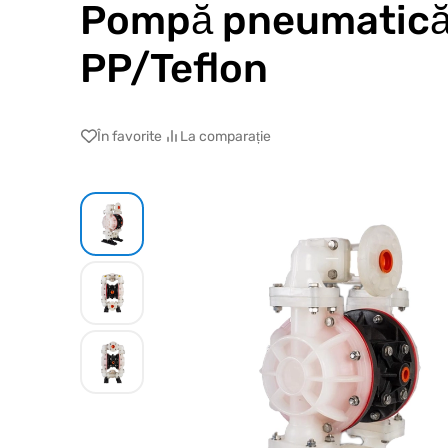
Pompă pneumatică 
PP/Teflon
În favorite
La comparație