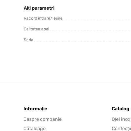
Alți parametri
Racord intrare/Ieșire
Calitatea apei
Seria
Informație
Catalog
Despre companie
Oțel inox
Cataloage
Confecții