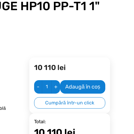
GE HP10 PP-T1 1"
10 110
lei
-
+
Adaugă în coș
Cumpără într-un click
blă
Total:
10 110
lei