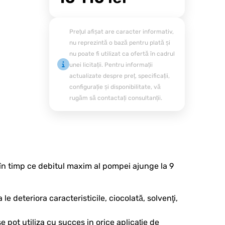
Prețul afișat are caracter informativ,
nu reprezintă o bază pentru plată și
nu poate fi utilizat ca ofertă în cadrul
unei licitații. Pentru informații
actualizate despre preț, specificații,
configurație și disponibilitate, vă
rugăm să contactați consultanții.
n timp ce debitul maxim al pompei ajunge la 9
 deteriora caracteristicile, ciocolată, solvenţi,
pot utiliza cu succes in orice aplicație de