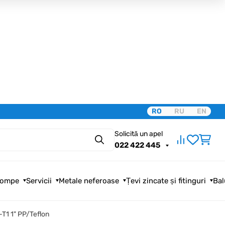
RO
RU
EN
Solicită un apel
Căutare
022 422 445
ompe
Servicii
Metale neferoase
Țevi zincate și fitinguri
Bal
T1 1" PP/Teflon