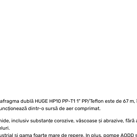
fragma dublă HUGE HP10 PP-T1 1" PP/Teflon este de 67 m, î
ncționează dintr-o sursă de aer comprimat.
e, inclusiv substanțe corozive, vâscoase și abrazive, fără a le
luri.
trial și gama foarte mare de repere. In plus, pompe AODD se 