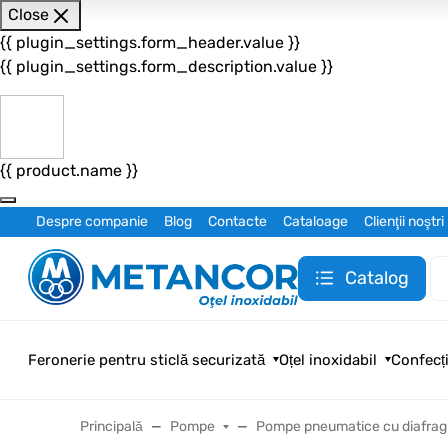
Close
{{ plugin_settings.form_header.value }}
{{ plugin_settings.form_description.value }}
{{ product.name }}
Despre companie
Blog
Contacte
Cataloage
Clienţii noştri
Catalog
Feronerie pentru sticlă securizată
Oțel inoxidabil
Confecți
Principală
Pompe
Pompe pneumatice cu diafra