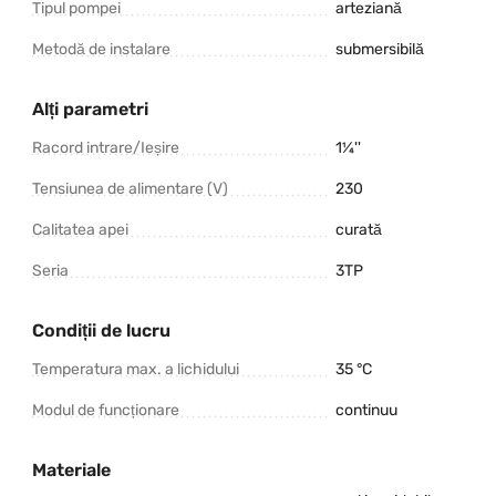
Tipul pompei
arteziană
Metodă de instalare
submersibilă
Alți parametri
Racord intrare/Ieșire
1¼''
Tensiunea de alimentare (V)
230
Calitatea apei
curată
Seria
3TP
Condiții de lucru
Temperatura max. a lichidului
35 °C
Modul de funcționare
continuu
Materiale