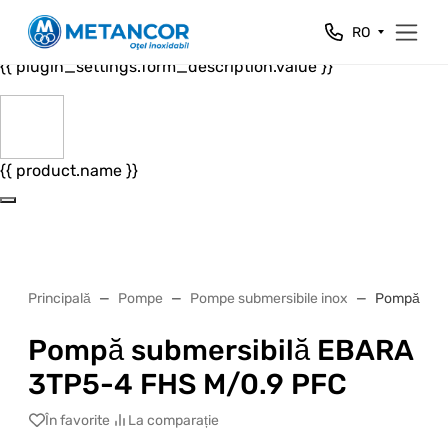
Close
RO
{{ plugin_settings.form_header.value }}
{{ plugin_settings.form_description.value }}
{{ product.name }}
Principală
Pompe
Pompe submersibile inox
Pompă subm
Pompă submersibilă EBARA
3TP5-4 FHS M/0.9 PFC
În favorite
La comparație