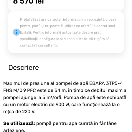
8 570
lei
Prețul afișat are caracter informativ, nu reprezintă o bază
pentru plată și nu poate fi utilizat ca ofertă în cadrul unei
licitații. Pentru informații actualizate despre preț,
specificații, configurație și disponibilitate, vă rugăm să
contactați consultanții.
Descriere
Maximul de presiune al pompei de apă EBARA 3TP5-4
FHS M/0.9 PFC este de 54 m, în timp ce debitul maxim al
pompei ajunge la 5 m³/oră. Pompa de apă este echipată
cu un motor electric de 900 W, care funcționează la o
rețea de 220 V.
Se utilizează:
pompă pentru apa curată in fântâne
arteziene.