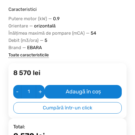
Caracteristici
—
Putere motor (kW)
0.9
—
Orientare
orizontală
—
Înălțimea maximă de pompare (mCA)
54
—
Debit (m3/ora)
5
—
Brand
EBARA
Toate caracteristicile
8 570
lei
-
+
Adaugă în coș
Cumpără într-un click
Total: