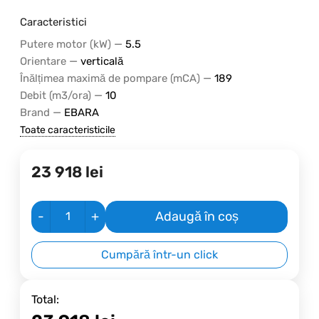
Caracteristici
—
Putere motor (kW)
5.5
—
Orientare
verticală
—
Înălțimea maximă de pompare (mCA)
189
—
Debit (m3/ora)
10
—
Brand
EBARA
Toate caracteristicile
23 918
lei
-
+
Adaugă în coș
Cumpără într-un click
Total: