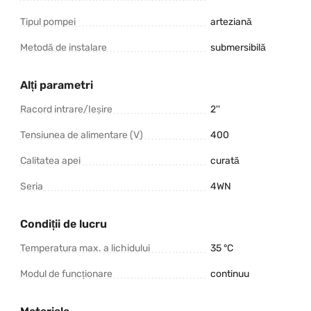
Tipul pompei
arteziană
Metodă de instalare
submersibilă
Alți parametri
Racord intrare/Ieșire
2''
Tensiunea de alimentare (V)
400
Calitatea apei
curată
Seria
4WN
Condiții de lucru
Temperatura max. a lichidului
35 °C
Modul de funcționare
continuu