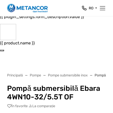
Close
RO
{{ plugin_settings.form_header.value }}
{{ plugin_settings.form_description.value }}
{{ product.name }}
Principală
Pompe
Pompe submersibile inox
Pompă subm
Pompă submersibilă Ebara
4WN10-32/5.5T OF
În favorite
La comparație