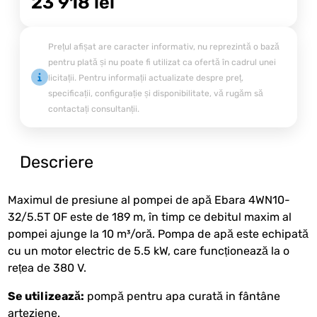
23 918
lei
Prețul afișat are caracter informativ, nu reprezintă o bază
pentru plată și nu poate fi utilizat ca ofertă în cadrul unei
licitații. Pentru informații actualizate despre preț,
specificații, configurație și disponibilitate, vă rugăm să
contactați consultanții.
Descriere
Maximul de presiune al pompei de apă Ebara 4WN10-
32/5.5T OF este de 189 m, în timp ce debitul maxim al
pompei ajunge la 10 m³/oră. Pompa de apă este echipată
cu un motor electric de 5.5 kW, care funcționează la o
rețea de 380 V.
Se utilizează:
pompă pentru apa curată in fântâne
arteziene.