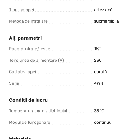
Tipul pompei
arteziană
Metodă de instalare
submersibilă
Alți parametri
Racord intrare/Ieșire
1¼''
Tensiunea de alimentare (V)
230
Calitatea apei
curată
Seria
4WN
Condiții de lucru
Temperatura max. a lichidului
35 °C
Modul de funcționare
continuu