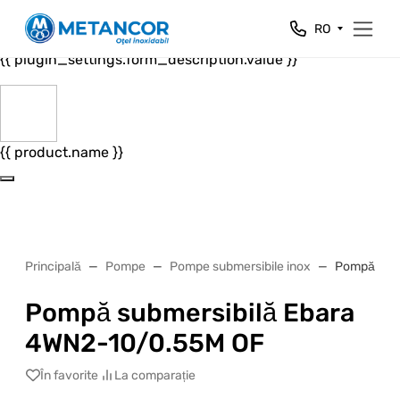
Close
RO
{{ plugin_settings.form_header.value }}
{{ plugin_settings.form_description.value }}
{{ product.name }}
Principală
Pompe
Pompe submersibile inox
Pompă subm
Pompă submersibilă Ebara
4WN2-10/0.55M OF
În favorite
La comparație