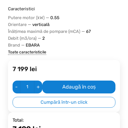
Caracteristici
—
Putere motor (kW)
0.55
—
Orientare
verticală
—
Înălțimea maximă de pompare (mCA)
67
—
Debit (m3/ora)
2
—
Brand
EBARA
Toate caracteristicile
7 199
lei
-
+
Adaugă în coș
Cumpără într-un click
Total: