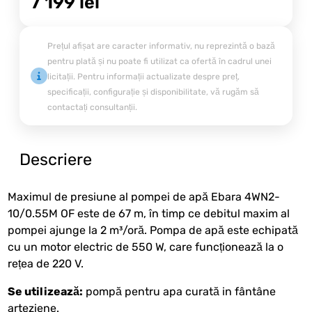
7 199
lei
Prețul afișat are caracter informativ, nu reprezintă o bază
pentru plată și nu poate fi utilizat ca ofertă în cadrul unei
licitații. Pentru informații actualizate despre preț,
specificații, configurație și disponibilitate, vă rugăm să
contactați consultanții.
Descriere
Maximul de presiune al pompei de apă Ebara 4WN2-
10/0.55M OF este de 67 m, în timp ce debitul maxim al
pompei ajunge la 2 m³/oră. Pompa de apă este echipată
cu un motor electric de 550 W, care funcționează la o
rețea de 220 V.
Se utilizează:
pompă pentru apa curată in fântâne
arteziene.