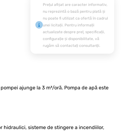
Prețul afișat are caracter informativ,
nu reprezintă o bază pentru plată și
nu poate fi utilizat ca ofertă în cadrul
unei licitații. Pentru informații
actualizate despre preț, specificații,
configurație și disponibilitate, vă
rugăm să contactați consultanții.
l pompei ajunge la 3 m³/oră. Pompa de apă este
hidraulici, sisteme de stingere a incendiilor,