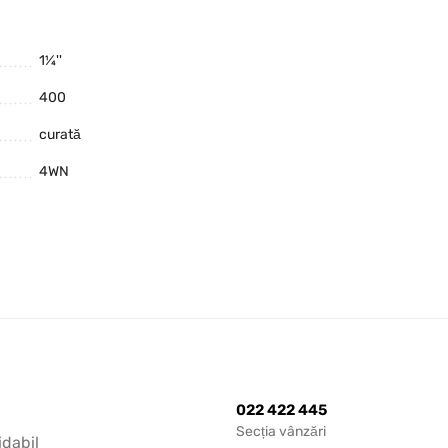
1¼''
400
curată
4WN
022 422 445
Secția vânzări
idabil