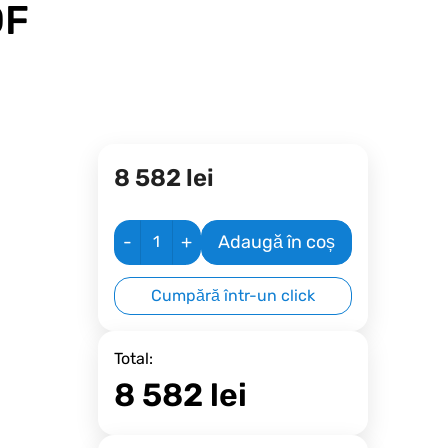
OF
8 582
lei
-
+
Adaugă în coș
Cumpără într-un click
Total:
8 582
lei