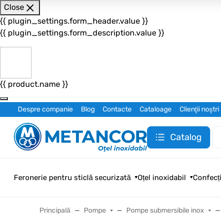
Close
{{ plugin_settings.form_header.value }}
{{ plugin_settings.form_description.value }}
{{ product.name }}
Despre companie
Blog
Contacte
Cataloage
Clienţii noştri
Catalog
Feronerie pentru sticlă securizată
Oțel inoxidabil
Confecți
Principală
Pompe
Pompe submersibile inox