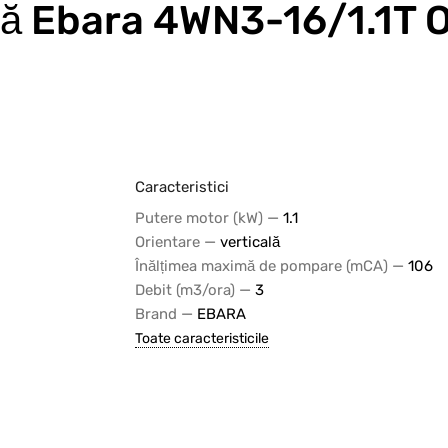
ă Ebara 4WN3-16/1.1T 
Caracteristici
—
Putere motor (kW)
1.1
—
Orientare
verticală
—
Înălțimea maximă de pompare (mCA)
106
—
Debit (m3/ora)
3
—
Brand
EBARA
Toate caracteristicile