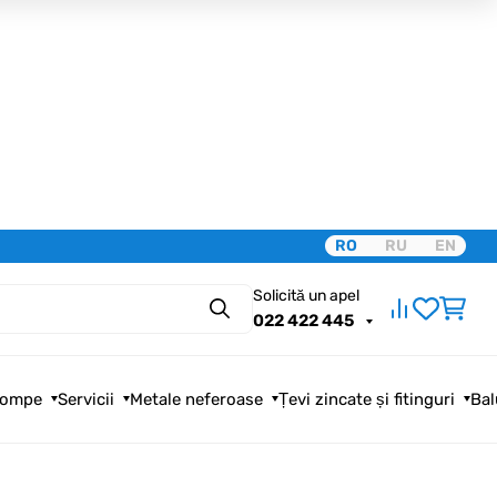
RO
RU
EN
Solicită un apel
Căutare
022 422 445
ompe
Servicii
Metale neferoase
Țevi zincate și fitinguri
Bal