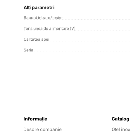
Alți parametri
Racord intrare/Ieșire
Tensiunea de alimentare (V)
Calitatea apei
Seria
Informație
Catalog
Despre companie
Oțel inox