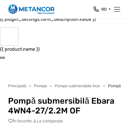
Close
RO
{{ plugin_settings.form_header.value }}
{{ plugin_settings.form_description.value }}
{{ product.name }}
Principală
Pompe
Pompe submersibile inox
Pompă subm
Pompă submersibilă Ebara
4WN4-27/2.2M OF
În favorite
La comparație