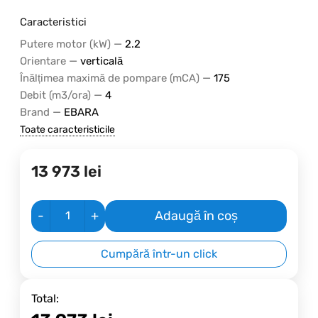
Caracteristici
—
Putere motor (kW)
2.2
—
Orientare
verticală
—
Înălțimea maximă de pompare (mCA)
175
—
Debit (m3/ora)
4
—
Brand
EBARA
Toate caracteristicile
13 973
lei
-
+
Adaugă în coș
Cumpără într-un click
Total: