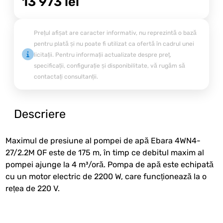
13 973
lei
Prețul afișat are caracter informativ, nu reprezintă o bază
pentru plată și nu poate fi utilizat ca ofertă în cadrul unei
licitații. Pentru informații actualizate despre preț,
specificații, configurație și disponibilitate, vă rugăm să
contactați consultanții.
Descriere
Maximul de presiune al pompei de apă Ebara 4WN4-
27/2.2M OF este de 175 m, în timp ce debitul maxim al
pompei ajunge la 4 m³/oră. Pompa de apă este echipată
cu un motor electric de 2200 W, care funcționează la o
rețea de 220 V.