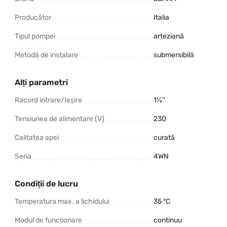
Producător
Italia
Tipul pompei
arteziană
Metodă de instalare
submersibilă
Alți parametri
Racord intrare/Ieșire
1¼''
Tensiunea de alimentare (V)
230
Calitatea apei
curată
Seria
4WN
Condiții de lucru
Temperatura max. a lichidului
35 °C
Modul de funcționare
continuu