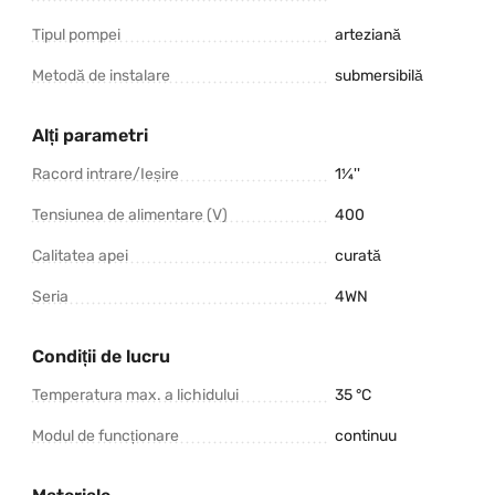
Tipul pompei
arteziană
Metodă de instalare
submersibilă
Alți parametri
Racord intrare/Ieșire
1¼''
Tensiunea de alimentare (V)
400
Calitatea apei
curată
Seria
4WN
Condiții de lucru
Temperatura max. a lichidului
35 °C
Modul de funcționare
continuu