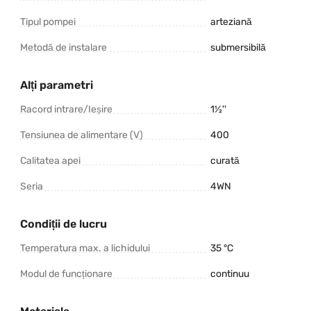
Tipul pompei
arteziană
Metodă de instalare
submersibilă
Alți parametri
Racord intrare/Ieșire
1½''
Tensiunea de alimentare (V)
400
Calitatea apei
curată
Seria
4WN
Condiții de lucru
Temperatura max. a lichidului
35 °C
Modul de funcționare
continuu