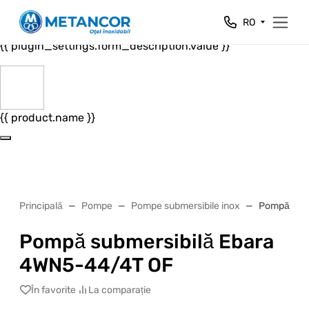
Close
RO
{{ plugin_settings.form_header.value }}
{{ plugin_settings.form_description.value }}
{{ product.name }}
Principală
Pompe
Pompe submersibile inox
Pompă subm
Pompă submersibilă Ebara
4WN5-44/4T OF
În favorite
La comparație