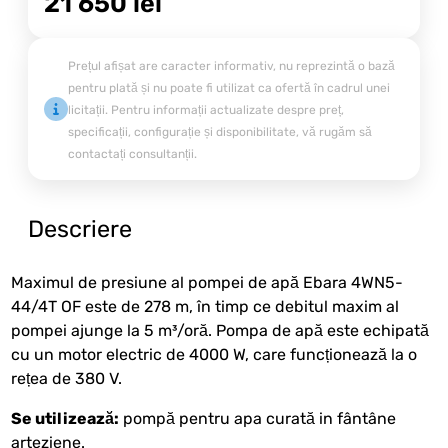
21 650
lei
Prețul afișat are caracter informativ, nu reprezintă o bază
pentru plată și nu poate fi utilizat ca ofertă în cadrul unei
licitații. Pentru informații actualizate despre preț,
specificații, configurație și disponibilitate, vă rugăm să
contactați consultanții.
Descriere
Maximul de presiune al pompei de apă Ebara 4WN5-
44/4T OF este de 278 m, în timp ce debitul maxim al
pompei ajunge la 5 m³/oră. Pompa de apă este echipată
cu un motor electric de 4000 W, care funcționează la o
rețea de 380 V.
Se utilizează:
pompă pentru apa curată in fântâne
arteziene.