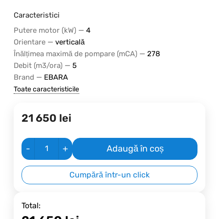
Caracteristici
—
Putere motor (kW)
4
—
Orientare
verticală
—
Înălțimea maximă de pompare (mCA)
278
—
Debit (m3/ora)
5
—
Brand
EBARA
Toate caracteristicile
21 650
lei
-
+
Adaugă în coș
Cumpără într-un click
Total: