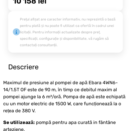
10 158
lei
Prețul afișat are caracter informativ, nu reprezintă o bază
pentru plată și nu poate fi utilizat ca ofertă în cadrul unei
licitații. Pentru informații actualizate despre preț,
specificații, configurație și disponibilitate, vă rugăm să
contactați consultanții.
Descriere
Maximul de presiune al pompei de apă Ebara 4WN6-
14/1.5T OF este de 90 m, în timp ce debitul maxim al
pompei ajunge la 6 m³/oră. Pompa de apă este echipată
cu un motor electric de 1500 W, care funcționează la o
rețea de 380 V.
Se utilizează:
pompă pentru apa curată in fântâne
arteziene.