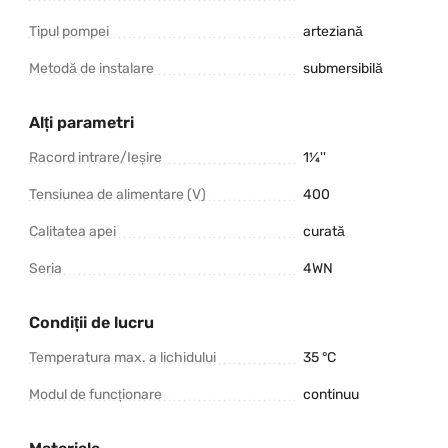
Tipul pompei
arteziană
Metodă de instalare
submersibilă
Alți parametri
Racord intrare/Ieșire
1¼''
Tensiunea de alimentare (V)
400
Calitatea apei
curată
Seria
4WN
Condiții de lucru
Temperatura max. a lichidului
35 °C
Modul de funcționare
continuu