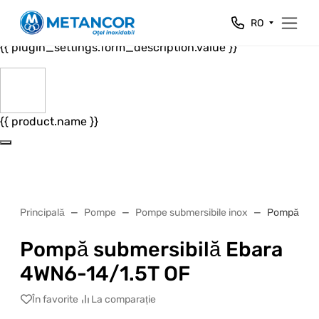
Close
RO
{{ plugin_settings.form_header.value }}
{{ plugin_settings.form_description.value }}
{{ product.name }}
Principală
Pompe
Pompe submersibile inox
Pompă subm
Pompă submersibilă Ebara
4WN6-14/1.5T OF
În favorite
La comparație