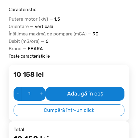
Caracteristici
—
Putere motor (kW)
1.5
—
Orientare
verticală
—
Înălțimea maximă de pompare (mCA)
90
—
Debit (m3/ora)
6
—
Brand
EBARA
Toate caracteristicile
10 158
lei
-
+
Adaugă în coș
Cumpără într-un click
Total: