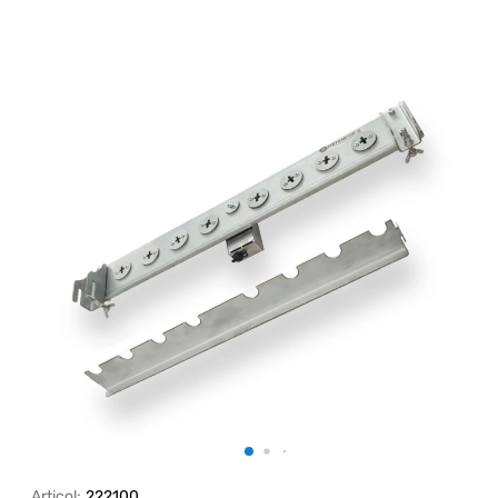
Articol:
222100