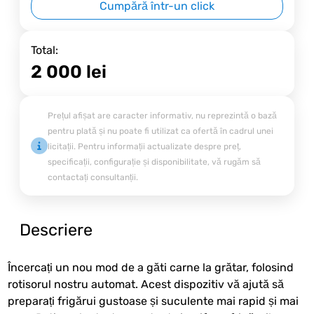
Cumpără într-un click
Total:
2 000
lei
Prețul afișat are caracter informativ, nu reprezintă o bază
pentru plată și nu poate fi utilizat ca ofertă în cadrul unei
licitații. Pentru informații actualizate despre preț,
specificații, configurație și disponibilitate, vă rugăm să
contactați consultanții.
Descriere
Încercați un nou mod de a găti carne la grătar, folosind
rotisorul nostru automat. Acest dispozitiv vă ajută să
preparați frigărui gustoase și suculente mai rapid și mai