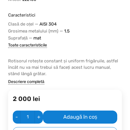
Caracteristici
—
Clasă de oțel
AISI 304
—
Grosimea metalului (mm)
1.5
—
Suprafață
mat
Toate caracteristicile
Rotisorul rotește constant și uniform frigăruile, astfel
încât nu va mai trebui să faceți acest lucru manual,
stând lângă grătar.
Descriere completă
2 000
lei
-
+
Adaugă în coș