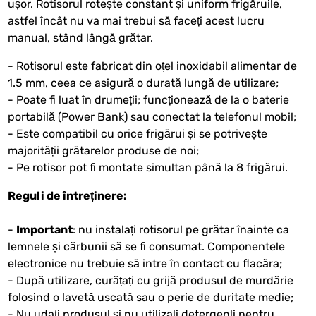
ușor. Rotisorul rotește constant și uniform frigăruile,
astfel încât nu va mai trebui să faceți acest lucru
manual, stând lângă grătar.
- Rotisorul este fabricat din oțel inoxidabil alimentar de
1.5 mm, ceea ce asigură o durată lungă de utilizare;
- Poate fi luat în drumeții; funcționează de la o baterie
portabilă (Power Bank) sau conectat la telefonul mobil;
- Este compatibil cu orice frigărui și se potrivește
majorității grătarelor produse de noi;
- Pe rotisor pot fi montate simultan până la 8 frigărui.
Reguli de întreținere:
-
Important
: nu instalați rotisorul pe grătar înainte ca
lemnele și cărbunii să se fi consumat. Componentele
electronice nu trebuie să intre în contact cu flacăra;
- După utilizare, curățați cu grijă produsul de murdărie
folosind o lavetă uscată sau o perie de duritate medie;
- Nu udați produsul și nu utilizați detergenți pentru