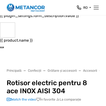
Close
RO
{{ plugin_settings.form_header.value }}
{{ plugin_settings.form_description.value }}
{{ product.name }}
Principală
Confecții
Grătare și accesorii
Accesorii
R
Rotisor electric pentru 8
ace INOX AISI 304
Watch the video
În favorite
La comparație