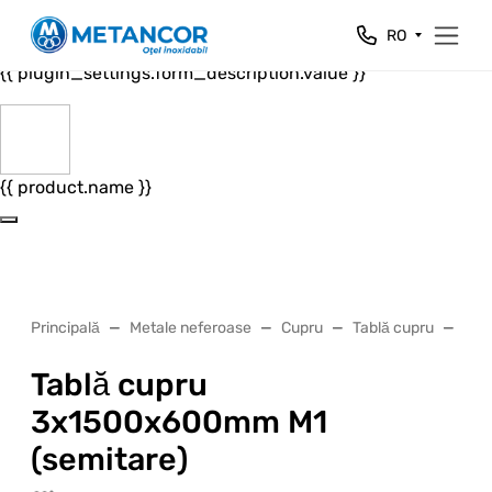
Close
RO
{{ plugin_settings.form_header.value }}
{{ plugin_settings.form_description.value }}
{{ product.name }}
Principală
Metale neferoase
Cupru
Tablă cupru
Tab
Tablă cupru
3x1500x600mm М1
(semitare)