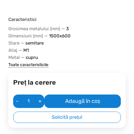
Caracteristici
—
Grosimea metalului (mm)
3
—
Dimensiuni (mm)
1500х600
—
Stare
semitare
—
Aliaj
M1
—
Metal
cupru
Toate caracteristicile
Preț la cerere
-
+
Adaugă în coș
Solicită prețul