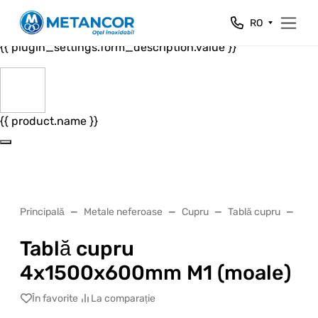
Close
RO
{{ plugin_settings.form_header.value }}
{{ plugin_settings.form_description.value }}
{{ product.name }}
Principală
Metale neferoase
Cupru
Tablă cupru
Tab
Tablă cupru
4x1500x600mm М1 (moale)
În favorite
La comparație