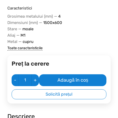
Caracteristici
—
Grosimea metalului (mm)
4
—
Dimensiuni (mm)
1500х600
—
Stare
moale
—
Aliaj
M1
—
Metal
cupru
Toate caracteristicile
Preț la cerere
-
+
Adaugă în coș
Solicită prețul
Descriere