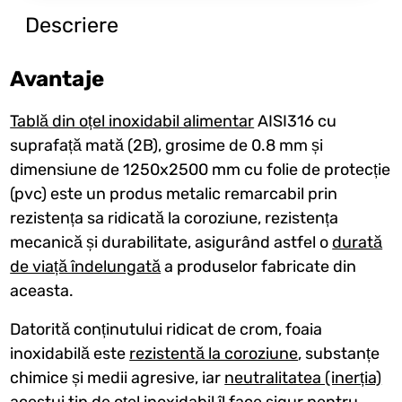
Descriere
Avantaje
Tablă din oțel inoxidabil alimentar
AISI316 cu
suprafață mată (2B), grosime de 0.8 mm și
dimensiune de 1250x2500 mm cu folie de protecție
(pvc) este un produs metalic remarcabil prin
rezistența sa ridicată la coroziune, rezistența
mecanică și durabilitate, asigurând astfel o
durată
de viață îndelungată
a produselor fabricate din
aceasta.
Datorită conținutului ridicat de crom, foaia
inoxidabilă este
rezistentă la coroziune
, substanțe
chimice și medii agresive, iar
neutralitatea (inerția)
acestui tip de oțel inoxidabil îl face sigur pentru