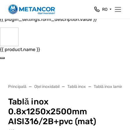
Close
RO
{{ plugin_settings.form_header.value }}
{{ plugin_settings.form_description.value }}
{{ product.name }}
Principală
Oțel inoxidabil
Tablă inox
Tablă inox laminată 
Tablă inox
0.8х1250х2500mm
AISI316/2B+pvc (mat)