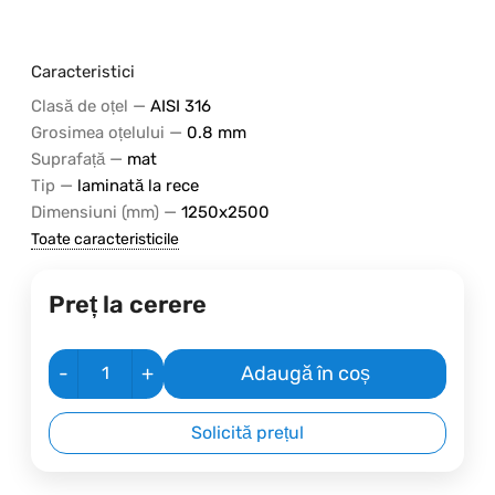
Caracteristici
—
Clasă de oțel
AISI 316
—
Grosimea oțelului
0.8 mm
—
Suprafață
mat
—
Tip
laminată la rece
—
Dimensiuni (mm)
1250х2500
Toate caracteristicile
Preț la cerere
-
+
Adaugă în coș
Solicită prețul