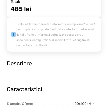
Total:
485
lei
Prețul afișat are caracter informativ, nu reprezintă o bază
pentru plată și nu poate fi utilizat ca ofertă în cadrul unei
licitații. Pentru informații actualizate despre preț,
specificații, configurație și disponibilitate, vă rugăm să
contactați consultanții.
Descriere
Caracteristici
Diametru Ø (mm)
100x100xM14