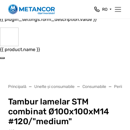
Close
RO
{{ plugin_settings.form_header.value }}
{{ plugin_settings.form_description.value }}
{{ product.name }}
Principală
Unelte și consumabile
Consumabile
Perii ab
Tambur lamelar STM
combinat Ø100x100xM14
#120/"medium"