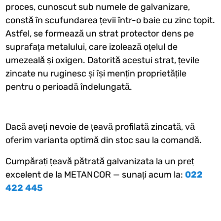
proces, cunoscut sub numele de galvanizare,
constă în scufundarea țevii într-o baie cu zinc topit.
Astfel, se formează un strat protector dens pe
suprafața metalului, care izolează oțelul de
umezeală și oxigen. Datorită acestui strat, țevile
zincate nu ruginesc și își mențin proprietățile
pentru o perioadă îndelungată.
Dacă aveți nevoie de țeavă profilată zincată, vă
oferim varianta optimă din stoc sau la comandă.
Cumpărați țeavă pătrată galvanizata la un preț
excelent de la METANCOR — sunați acum la:
022
422 445