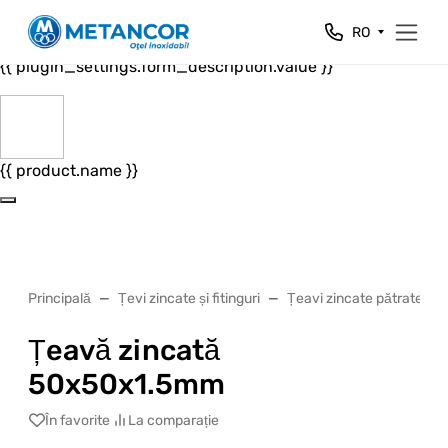
Close
RO
{{ plugin_settings.form_header.value }}
{{ plugin_settings.form_description.value }}
{{ product.name }}
Principală
Țevi zincate și fitinguri
Țeavi zincate pătrate
Țeavă zincată
50x50x1.5mm
În favorite
La comparație