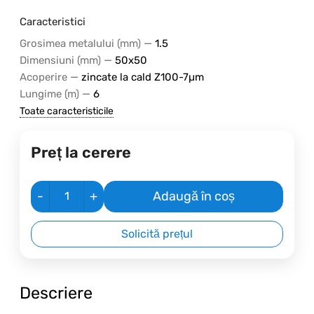
Caracteristici
—
Grosimea metalului (mm)
1.5
—
Dimensiuni (mm)
50x50
—
Acoperire
zincate la cald Z100-7µm
—
Lungime (m)
6
Toate caracteristicile
Preț la cerere
-
+
Adaugă în coș
Solicită prețul
Descriere