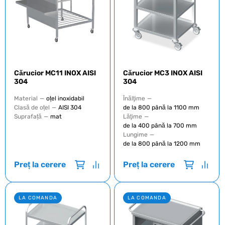
Cărucior MC11 INOX AISI
Cărucior MC3 INOX AISI
304
304
Material
—
oțel inoxidabil
Înălţime
—
Clasă de oțel
—
AISI 304
de la 800 până la 1100 mm
Suprafață
—
mat
Lăţime
—
de la 400 până la 700 mm
Lungime
—
de la 800 până la 1200 mm
Preț la cerere
Preț la cerere
LA COMANDA
LA COMANDA