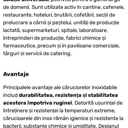
de domenii. Sunt utilizate activ în cantine, cafenele,
restaurante, hoteluri, brutării, cofetării, secții de
prelucrare a cărnii și peștelui, unități de producție
lactată, supermarketuri, spitale, laboratoare,
întreprinderi de producție, fabrici chimice și
farmaceutice, precum și în pavilioane comerciale,
târguri și servicii de catering.
Avantaje
Principalele avantaje ale căruciorelor inoxidabile
includ
durabilitatea, rezistența și stabilitatea
acestora împotriva ruginei
. Datorită ușurinței de
întreținere și rezistenței la temperaturi extreme,
cărucioarele din inox rămân igienice și rezistente la
bacterii, substanțe chimice și umiditate. Designul