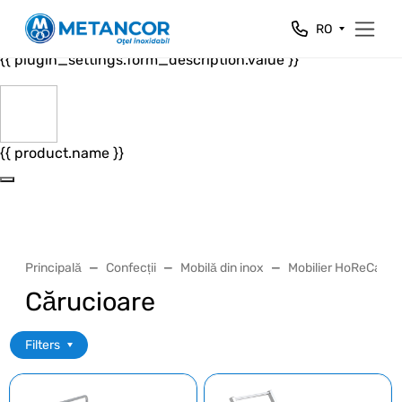
Close
RO
{{ plugin_settings.form_header.value }}
{{ plugin_settings.form_description.value }}
{{ product.name }}
Principală
Confecții
Mobilă din inox
Mobilier HoReCa
Cărucioare
Filters