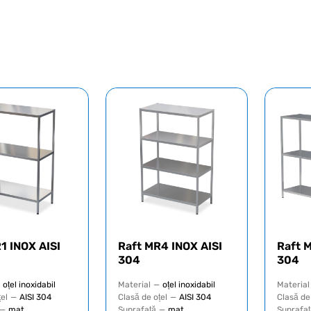
1 INOX AISI
Raft MR4 INOX AISI
Raft 
304
304
oțel inoxidabil
Material
—
oțel inoxidabil
Material
țel
—
AISI 304
Clasă de oțel
—
AISI 304
Clasă de
—
mat
Suprafață
—
mat
Suprafaț