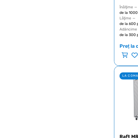
Înălţime
—
de la 100
Lăţime
—
de la 600
Adâncime
de la 300
Preț la 
LA COM
Raft MR