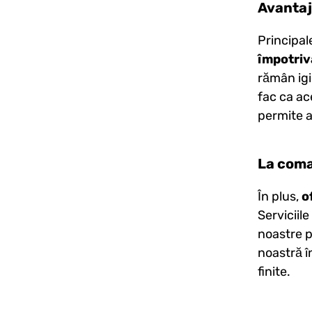
Avanta
Principal
împotriv
rămân igi
fac ca ace
permite a
La com
În plus,
o
Serviciile
noastre p
noastră î
finite.