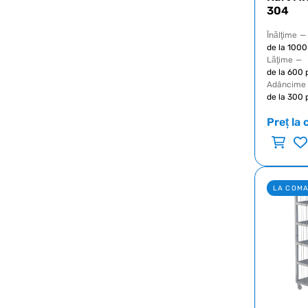
304
Înălţime
—
de la 100
Lăţime
—
de la 600
Adâncime
de la 300
Preț la 
LA COM