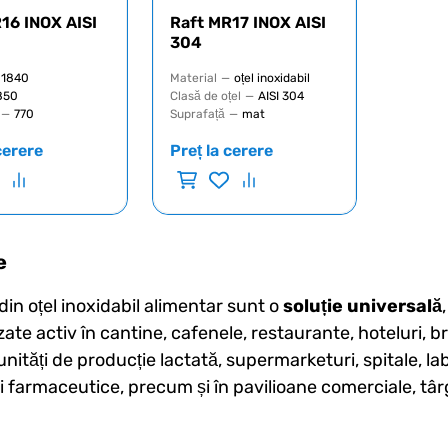
16 INOX AISI
Raft MR17 INOX AISI
304
1840
Material
—
oțel inoxidabil
850
Clasă de oțel
—
AISI 304
—
770
Suprafață
—
mat
cerere
Preț la cerere
e
 din oțel inoxidabil alimentar sunt o
soluție universală
zate activ în cantine, cafenele, restaurante, hoteluri, brut
unități de producție lactată, supermarketuri, spitale, la
i farmaceutice, precum și în pavilioane comerciale, târgu