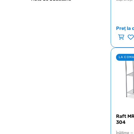
Preț la 
LA COM
Raft MR
304
Înălţime
—