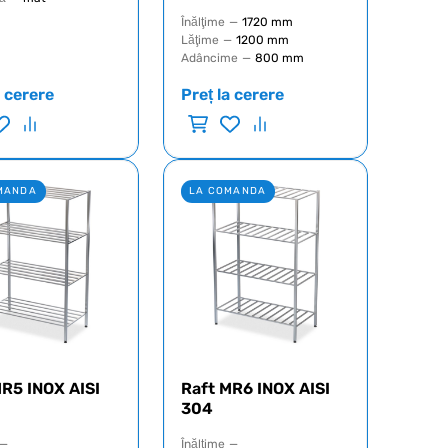
Înălţime
—
1720 mm
Lăţime
—
1200 mm
Adâncime
—
800 mm
a cerere
Preț la cerere
MANDA
LA COMANDA
MR5 INOX AISI
Raft MR6 INOX AISI
304
—
Înălţime
—