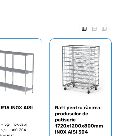
MR15 INOX AISI
Raft pentru răcirea
produselor de
patiserie
—
oțel inoxidabil
1720x1200x800mm
 oțel
—
AISI 304
INOX AISI 304
ă
—
mat