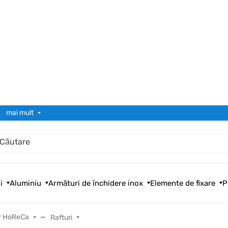
mai mult
i
Aluminiu
Armături de închidere inox
Elemente de fixare
P
er HoReCa
Rafturi