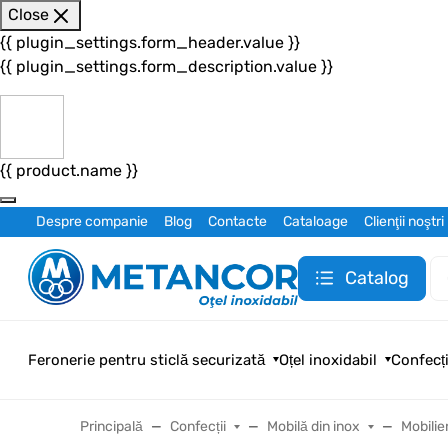
Close
{{ plugin_settings.form_header.value }}
{{ plugin_settings.form_description.value }}
{{ product.name }}
Despre companie
Blog
Contacte
Cataloage
Clienţii noştri
Catalog
Feronerie pentru sticlă securizată
Oțel inoxidabil
Confecți
Principală
Confecții
Mobilă din inox
Mobili