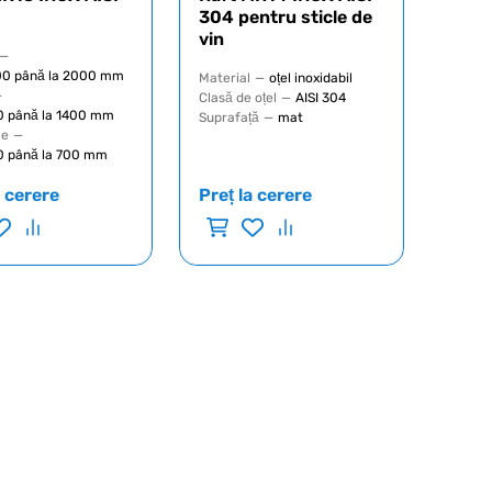
304 pentru sticle de
vin
—
000 până la 2000 mm
Material
—
oțel inoxidabil
—
Clasă de oțel
—
AISI 304
0 până la 1400 mm
Suprafață
—
mat
me
—
0 până la 700 mm
a cerere
Preț la cerere