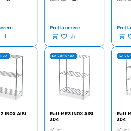
cerere
Preț la cerere
Preț l
ANDA
LA COMANDA
LA CO
2 INOX AISI
Raft MR3 INOX AISI
Raft 
304
304
Înălţime
—
Înălţime