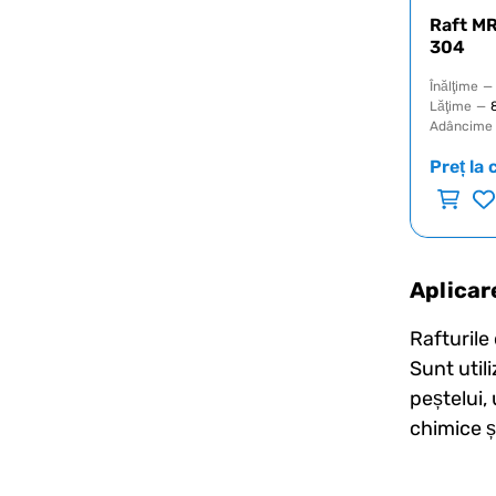
Raft MR
304
Înălţime
—
Lăţime
—
Adâncime
Preț la 
Aplicar
Rafturile
Sunt utili
peștelui, 
chimice ș