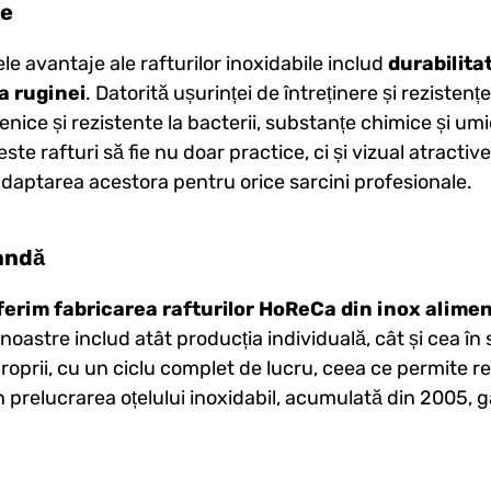
je
ele avantaje ale rafturilor inoxidabile includ
durabilita
a ruginei
. Datorită ușurinței de întreținere și rezistenț
enice și rezistente la bacterii, substanțe chimice și um
ste rafturi să fie nu doar practice, ci și vizual atractive.
daptarea acestora pentru orice sarcini profesionale.
andă
ferim fabricarea rafturilor HoReCa din inox alime
 noastre includ atât producția individuală, cât și cea în 
roprii, cu un ciclu complet de lucru, ceea ce permite r
n prelucrarea oțelului inoxidabil, acumulată din 2005, g