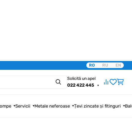
RO
RU
EN
Solicită un apel
Căutare
022 422 445
ompe
Servicii
Metale neferoase
Țevi zincate și fitinguri
Bal