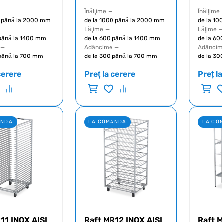
Înălţime
—
Înălţime
0 până la 2000 mm
de la 1000 până la 2000 mm
de la 1
Lăţime
—
Lăţime
 până la 1400 mm
de la 600 până la 1400 mm
de la 60
—
Adâncime
—
Adânci
 până la 700 mm
de la 300 până la 700 mm
de la 30
cerere
Preț la cerere
Preț l
ANDA
LA COMANDA
LA CO
11 INOX AISI
Raft MR12 INOX AISI
Raft 