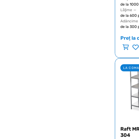
de la 100
Lăţime
—
de la 600
Adâncime
de la 300
Preț la 
LA COM
Raft MR
304