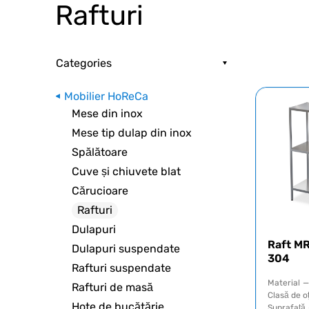
Rafturi
Categories
Mobilier HoReCa
Mese din inox
Mese tip dulap din inox
Spălătoare
Cuve și chiuvete blat
Cărucioare
Rafturi
Dulapuri
Raft MR
Dulapuri suspendate
304
Rafturi suspendate
Material
—
Rafturi de masă
Clasă de o
Hote de bucătărie
Suprafață