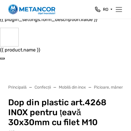
Close
RO
{{ plugin_settings.form_header.value }}
{{ plugin_settings.form_description.value }}
{{ product.name }}
Principală
Confecții
Mobilă din inox
Picioare, mânere, roț
Dop din plastic art.4268
INOX pentru țeavă
30x30mm cu filet M10