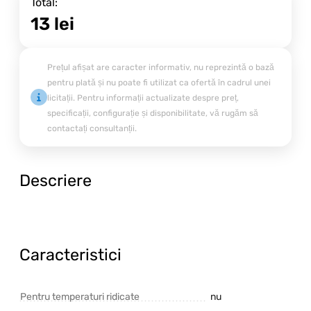
Total:
13
lei
Prețul afișat are caracter informativ, nu reprezintă o bază
pentru plată și nu poate fi utilizat ca ofertă în cadrul unei
licitații. Pentru informații actualizate despre preț,
specificații, configurație și disponibilitate, vă rugăm să
contactați consultanții.
Descriere
Caracteristici
Pentru temperaturi ridicate
nu