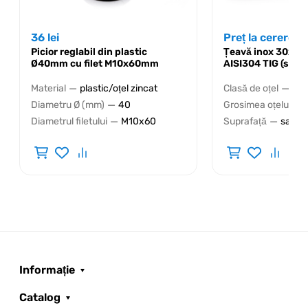
36
lei
Preț la cerere
Picior reglabil din plastic
Țeavă inox 30x3
Ø40mm cu filet M10x60mm
AISI304 TIG (satin
—
—
Material
plastic/oțel zincat
Clasă de oțel
AIS
—
Diametru Ø (mm)
40
Grosimea oțelului
—
—
Diametrul filetului
M10x60
Suprafață
satin
Informație
Catalog