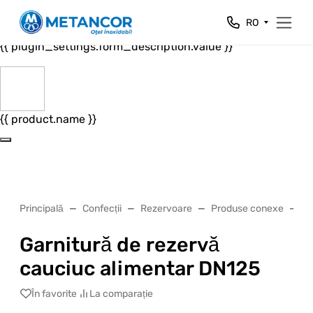
Close
RO
{{ plugin_settings.form_header.value }}
{{ plugin_settings.form_description.value }}
{{ product.name }}
Principală
Confecții
Rezervoare
Produse conexe
Ga
Garnitură de rezervă
cauciuc alimentar DN125
În favorite
La comparație