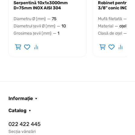
Serpentină 10x1x3000mm
Robinet pentru bu
D=75mm INOX AISI 304
3/8'' conic INOX A
—
—
Diametru Ø (mm)
75
Mufă filetată
DN⅜
—
—
Diametrul țevii Ø (mm)
10
Material
oțel inox
—
—
Grosimea țevii (mm)
1
Clasă de oțel
AIS
Informație
Catalog
022 422 445
Secția vânzări