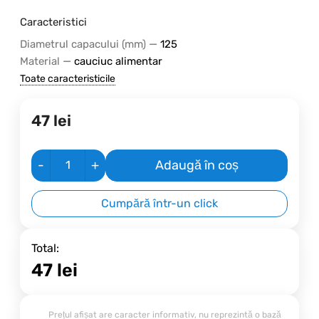
Caracteristici
—
Diametrul capacului (mm)
125
—
Material
cauciuc alimentar
Toate caracteristicile
47
lei
-
+
Adaugă în coș
Cumpără într-un click
Total:
47
lei
Prețul afișat are caracter informativ, nu reprezintă o bază