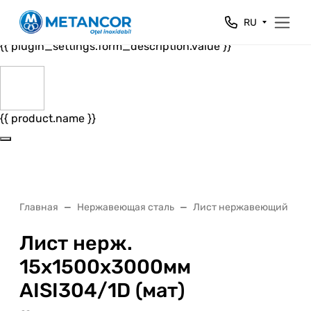
Close
RU
{{ plugin_settings.form_header.value }}
{{ plugin_settings.form_description.value }}
{{ product.name }}
Главная
Нержавеющая сталь
Лист нержавеющий
Лист нерж.
15х1500х3000мм
AISI304/1D (мат)