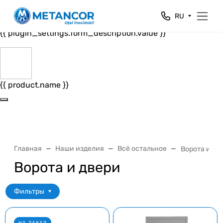
Close
RU
{{ plugin_settings.form_header.value }}
{{ plugin_settings.form_description.value }}
{{ product.name }}
Главная
Наши изделия
Всё остальное
Ворота и дв
Ворота и двери
Фильтры
НА ЗАКАЗ