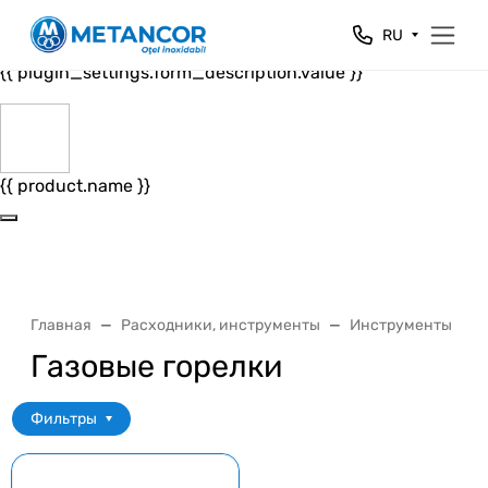
Close
RU
{{ plugin_settings.form_header.value }}
{{ plugin_settings.form_description.value }}
{{ product.name }}
Главная
Расходники, инструменты
Инструменты
Газовые горелки
Фильтры