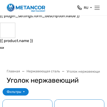
Close
RU
{{ plugin_settings.form_header.value }}
{{ plugin_settings.form_description.value }}
{{ product.name }}
Главная
Нержавеющая сталь
Уголок нержавеющий
Уголок нержавеющий
Фильтры