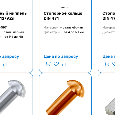
ный ниппель
Стопорное кольцо
Стопо
412/VZn
DIN 471
DIN 4
-180°
Материал
—
сталь чёрная
Матери
—
сталь чёрная
Диаметр Ø
—
от 4 до 60 мм
Диаметр
Ø
—
от М6 до М8
о запросу
Цена по запросу
Цена 