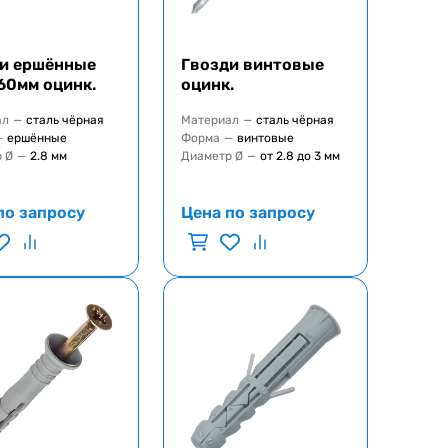
и ершённые
Гвозди винтовые
60мм оцинк.
оцинк.
ал
—
сталь чёрная
Материал
—
сталь чёрная
—
ершённые
Форма
—
винтовые
 Ø
—
2.8 мм
Диаметр Ø
—
от 2.8 до 3 мм
по запросу
Цена по запросу