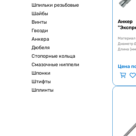
Шпильки резьбовые
Шайбы
Анкер
Винты
"Экспр
Гвозди
Анкера
Материал
Диаметр 
Дюбеля
Длина (мм
Стопорные кольца
Смазочные ниппели
Цена п
Шпонки
Штифты
Шплинты