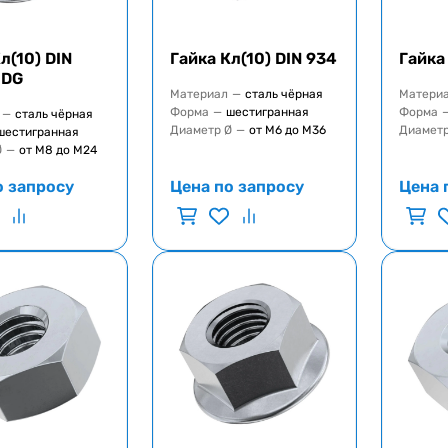
л(10) DIN
Гайка Кл(10) DIN 934
Гайка
HDG
Материал
—
сталь чёрная
Матери
Форма
—
шестигранная
Форма
—
сталь чёрная
Диаметр Ø
—
от М6 до М36
Диаметр
шестигранная
Ø
—
от М8 до М24
о запросу
Цена по запросу
Цена 