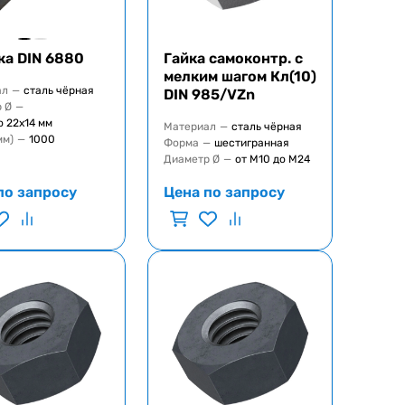
а DIN 6880
Гайка самоконтр. с
мелким шагом Кл(10)
ал
—
сталь чёрная
DIN 985/VZn
 Ø
—
о 22х14 мм
Материал
—
сталь чёрная
мм)
—
1000
Форма
—
шестигранная
Диаметр Ø
—
от М10 до М24
по запросу
Цена по запросу