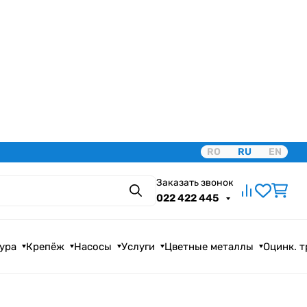
RO
RU
EN
Заказать звонок
Поиск
022 422 445
ура
Крепёж
Насосы
Услуги
Цветные металлы
Оцинк. 