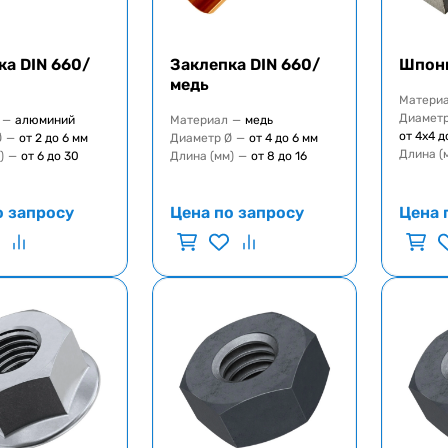
ка DIN 660/
Заклепка DIN 660/
Шпонк
медь
Матери
Диаметр
—
алюминий
Материал
—
медь
от 4х4 д
Ø
—
от 2 до 6 мм
Диаметр Ø
—
от 4 до 6 мм
Длина (
)
—
от 6 до 30
Длина (мм)
—
от 8 до 16
о запросу
Цена по запросу
Цена 