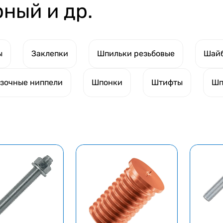
ный и др.
ы
Заклепки
Шпильки резьбовые
Шай
зочные ниппели
Шпонки
Штифты
Шп