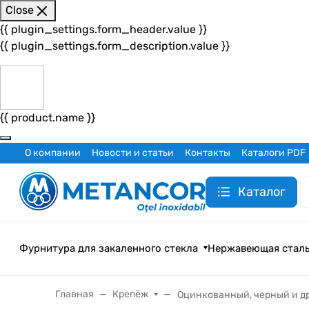
Close
{{ plugin_settings.form_header.value }}
{{ plugin_settings.form_description.value }}
{{ product.name }}
О компании
Новости и статьи
Контакты
Каталоги PDF
Каталог
Фурнитура для закаленного стекла
Нержавеющая стал
Главная
Крепёж
Оцинкованный, черный и др