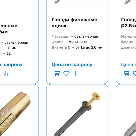
Гвозди финишные
Гвозд
ельные
оцинк.
Ø2.8x
2мм
Материал
—
сталь чёрная
Матери
Форма
—
финишные
Форма
—
сталь чёрная
Диаметр Ø
—
от 1.6 до 2.8 мм
Диаметр
Ø
—
1.8 мм
)
—
32
о запросу
Цена по запросу
Цена 