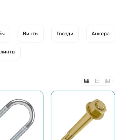
бы
Винты
Гвозди
Анкера
линты