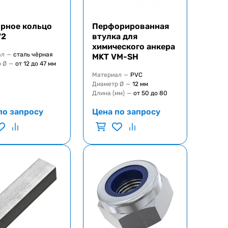
рное кольцо
Перфорированная
72
втулка для
химического анкера
ал
—
сталь чёрная
MKT VM-SH
 Ø
—
от 12 до 47 мм
Материал
—
PVC
Диаметр Ø
—
12 мм
Длина (мм)
—
от 50 до 80
по запросу
Цена по запросу