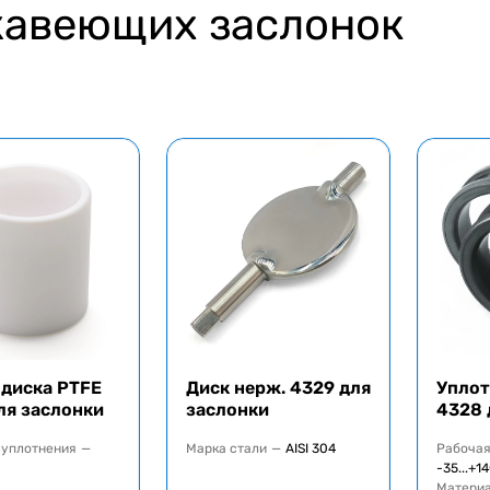
жавеющих заслонок
 диска PTFE
Диск нерж. 4329 для
Уплот
ля заслонки
заслонки
4328 
 уплотнения
—
Марка стали
—
AISI 304
Рабочая
-35...+1
Материа