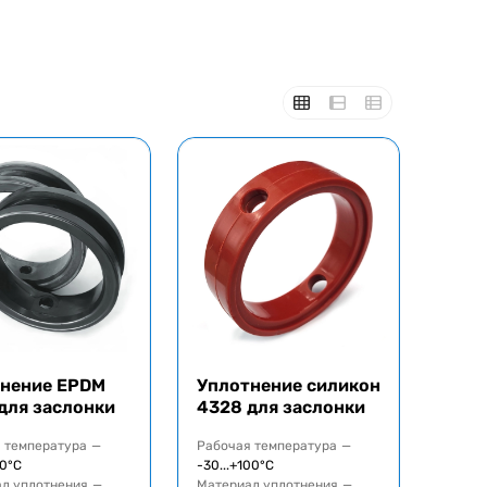
нение EPDM
Уплотнение силикон
для заслонки
4328 для заслонки
 температура
—
Рабочая температура
—
40°C
-30...+100°C
л уплотнения
—
Материал уплотнения
—