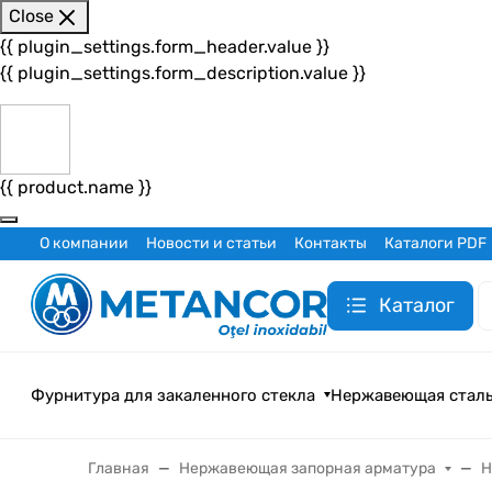
Close
{{ plugin_settings.form_header.value }}
{{ plugin_settings.form_description.value }}
{{ product.name }}
О компании
Новости и статьи
Контакты
Каталоги PDF
Каталог
Фурнитура для закаленного стекла
Нержавеющая стал
Главная
Нержавеющая запорная арматура
Н