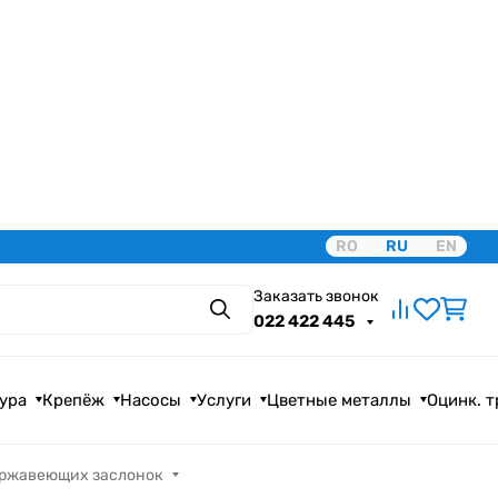
RO
RU
EN
Заказать звонок
Поиск
022 422 445
ура
Крепёж
Насосы
Услуги
Цветные металлы
Оцинк. 
ержавеющих заслонок