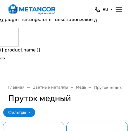
Close
RU
{{ plugin_settings.form_header.value }}
{{ plugin_settings.form_description.value }}
{{ product.name }}
Главная
Цветные металлы
Медь
Пруток медный
Пруток медный
Фильтры