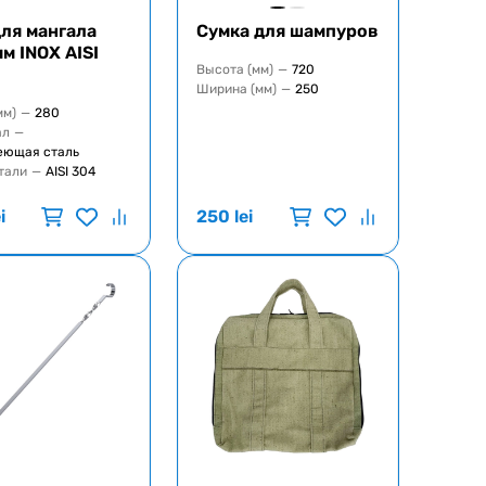
ля мангала
Сумка для шампуров
м INOX AISI
Высота (мм)
—
720
Ширина (мм)
—
250
мм)
—
280
ал
—
еющая сталь
тали
—
AISI 304
i
250
lei