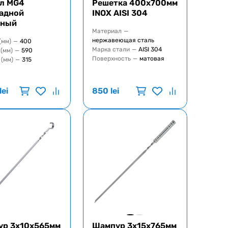
л MG4
Решетка 400x700мм
адной
INOX AISI 304
дный
Материал
—
нержавеющая сталь
(мм)
—
400
Марка стали
—
AISI 304
(мм)
—
590
Поверхность
—
матовая
 (мм)
—
315
lei
850
lei
ур 3x10x565мм
Шампур 3х15х765мм