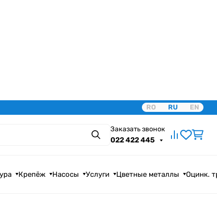
RO
RU
EN
Заказать звонок
Поиск
022 422 445
ура
Крепёж
Насосы
Услуги
Цветные металлы
Оцинк. 