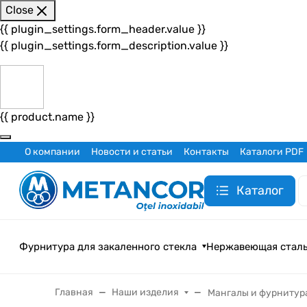
Close
{{ plugin_settings.form_header.value }}
{{ plugin_settings.form_description.value }}
{{ product.name }}
О компании
Новости и статьи
Контакты
Каталоги PDF
Каталог
Фурнитура для закаленного стекла
Нержавеющая стал
Главная
Наши изделия
Мангалы и фурнитур