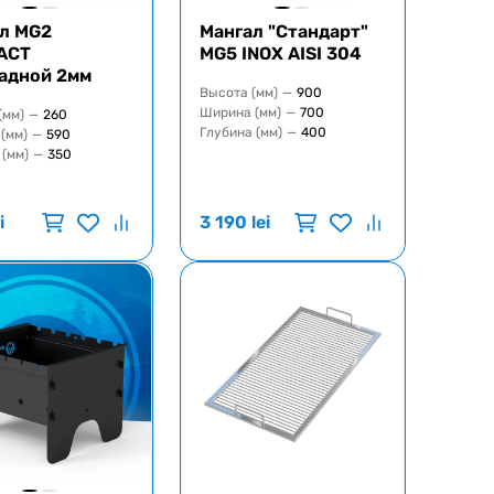
л MG2
Мангал "Стандарт"
ACT
MG5 INOX AISI 304
адной 2мм
Высота (мм)
—
900
Ширина (мм)
—
700
(мм)
—
260
Глубина (мм)
—
400
(мм)
—
590
 (мм)
—
350
i
3 190
lei