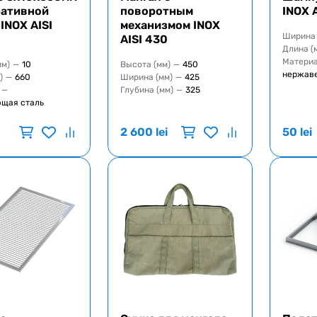
ративной
поворотным
INOX 
INOX AISI
механизмом INOX
Ширина 
AISI 430
Длина (
Матери
мм)
—
10
Высота (мм)
—
450
нержав
)
—
660
Ширина (мм)
—
425
—
Глубина (мм)
—
325
щая сталь
2 600
lei
50
lei