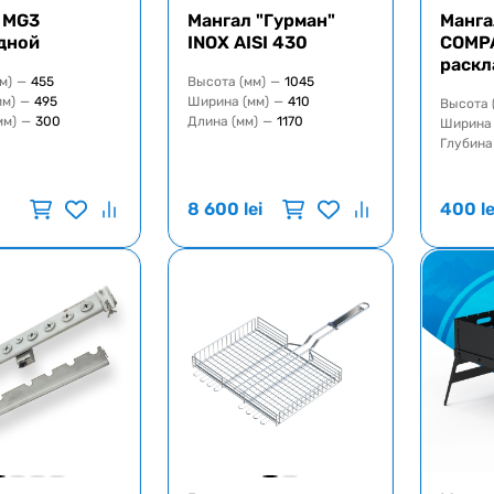
 MG3
Мангал "Гурман"
Манга
дной
INOX AISI 430
COMPA
раскл
м)
—
455
Высота (мм)
—
1045
мм)
—
495
Ширина (мм)
—
410
Высота 
мм)
—
300
Длина (мм)
—
1170
Ширина 
Глубина
8 600
lei
400
le