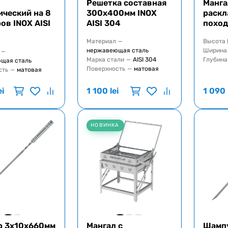
Решетка составная
Манга
ический на 8
300x400мм INOX
раскл
ов INOX AISI
AISI 304
похо
Материал
—
Высота 
нержавеющая сталь
Ширина 
—
Марка стали
—
AISI 304
Глубина
щая сталь
Поверхность
—
матовая
сть
—
матовая
ei
1 100
lei
1 090
НОВИНКА
 3x10x660мм
Мангал с
Шамп