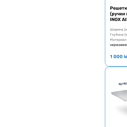
Решетк
(ручки
INOX AI
Ширина (
Глубина (
Материал
нержавею
1 000
l