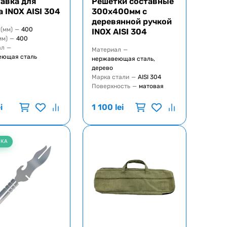
авка для
Решетки составные
а INOX AISI 304
300х400мм с
деревянной ручкой
(мм)
—
400
INOX AISI 304
мм)
—
400
ал
—
Материал
—
еющая сталь
нержавеющая сталь,
дерево
Марка стали
—
AISI 304
Поверхность
—
матовая
i
1 100
lei
НКА