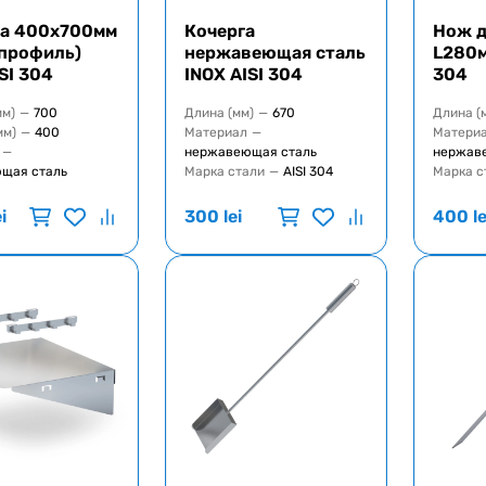
а 400х700мм
Кочерга
Нож д
 профиль)
нержавеющая сталь
L280м
SI 304
INOX AISI 304
304
мм)
—
700
Длина (мм)
—
670
Длина (
мм)
—
400
Материал
—
Матери
—
нержавеющая сталь
нержав
щая сталь
Марка стали
—
AISI 304
Марка с
ei
300
lei
400
le