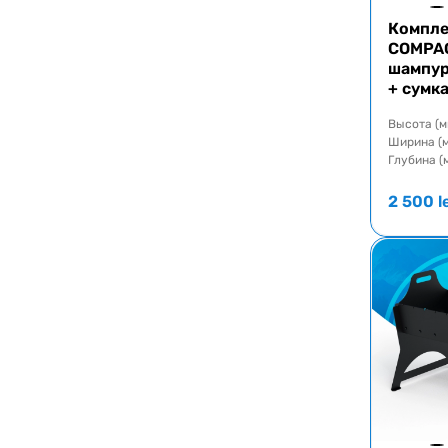
Компле
COMPAC
шампур
+ сумк
Высота (м
Ширина (
Глубина (
2 500
l