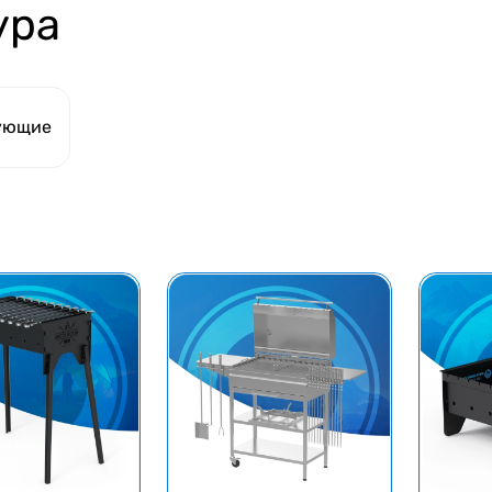
ура
ующие