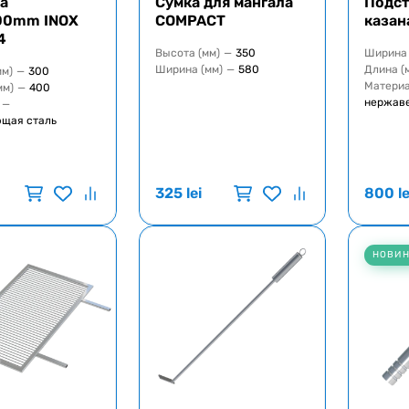
а
Сумка для мангала
Подст
00mm INOX
COMPACT
казан
4
Высота (мм)
—
350
Ширина 
Ширина (мм)
—
580
Длина (
мм)
—
300
Матери
мм)
—
400
нержав
—
щая сталь
325
lei
800
le
НОВИ