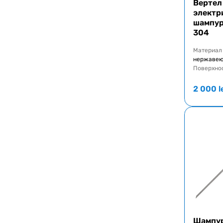
Вертел
электр
шампур
304
Материал
нержавею
Поверхно
2 000
l
Шампур