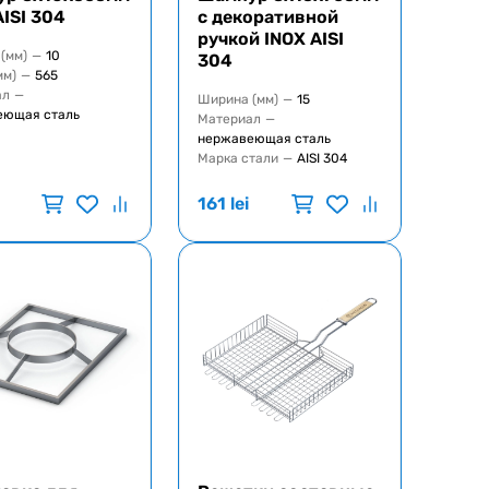
AISI 304
с декоративной
ручкой INOX AISI
(мм)
—
10
304
мм)
—
565
ал
—
Ширина (мм)
—
15
еющая сталь
Материал
—
нержавеющая сталь
Марка стали
—
AISI 304
161
lei