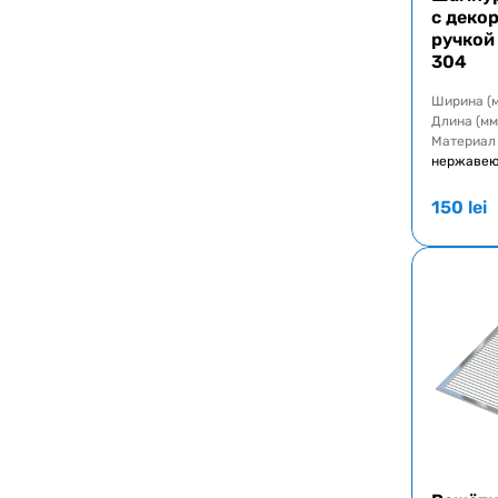
с деко
ручкой 
304
Ширина (
Длина (мм
Материал
нержавею
150
lei