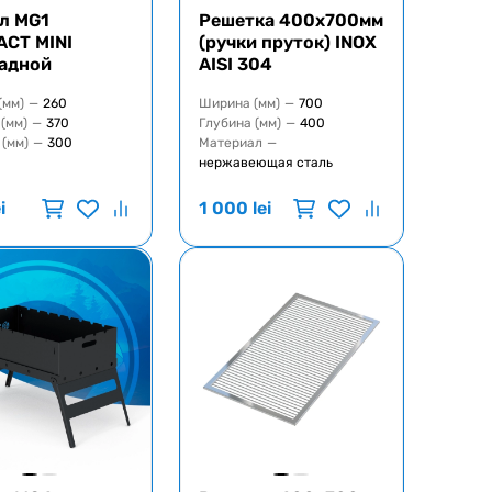
л MG1
Решетка 400х700мм
CT MINI
(ручки пруток) INOX
адной
AISI 304
(мм)
—
260
Ширина (мм)
—
700
(мм)
—
370
Глубина (мм)
—
400
 (мм)
—
300
Материал
—
нержавеющая сталь
i
1 000
lei