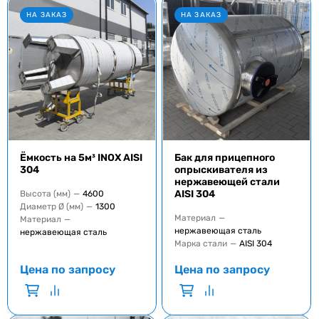
НА ЗАКАЗ
НА ЗАКАЗ
Ёмкость на 5м³ INOX AISI
Бак для прицепного
304
опрыскивателя из
нержавеющей стали
AISI 304
Высота (мм)
—
4600
Диаметр Ø (мм)
—
1300
Материал
—
Материал
—
нержавеющая сталь
нержавеющая сталь
Марка стали
—
AISI 304
Цена по запросу
Цена по запросу