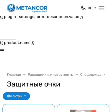
Close
RU
{{ plugin_settings.form_header.value }}
{{ plugin_settings.form_description.value }}
{{ product.name }}
Главная
Расходники, инструменты
Спецодежда
З
Защитные очки
Фильтры