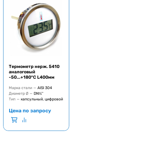
Термометр нерж. 5410
аналоговый
-50...+180°C L400мм
Марка стали
—
AISI 304
Диаметр Ø
—
DN½''
Тип
—
капсульный, цифровой
Цена по запросу