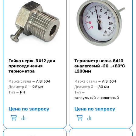
Гайка нерж. RX12 для
Термометр нерж. 5410
присоединения
аналоговый -20...+80°C
термометра
L200мм
Марка стали
—
AISI 304
Марка стали
—
AISI 304
Диаметр Ø
—
9.5 мм
Диаметр Ø
—
80 мм
Тип
—
РН
Тип
—
капсульный, аналоговый
Цена по запросу
Цена по запросу