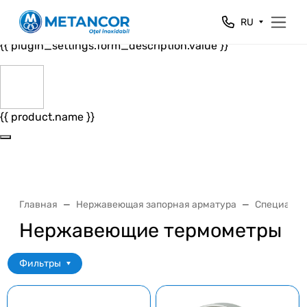
Close
RU
{{ plugin_settings.form_header.value }}
{{ plugin_settings.form_description.value }}
{{ product.name }}
Главная
Нержавеющая запорная арматура
Специальн
Нержавеющие термометры
Фильтры