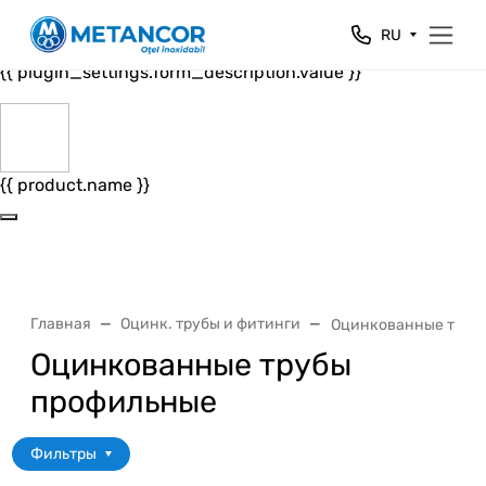
Close
RU
{{ plugin_settings.form_header.value }}
{{ plugin_settings.form_description.value }}
{{ product.name }}
Главная
Оцинк. трубы и фитинги
Оцинкованные труб
Оцинкованные трубы
профильные
Фильтры