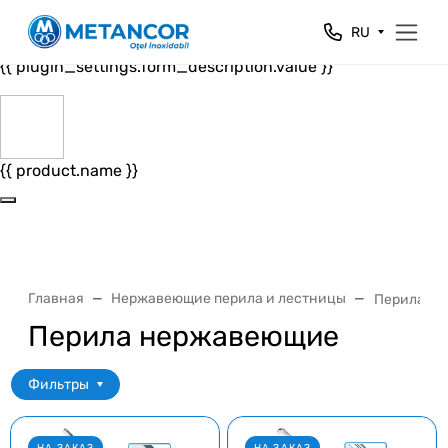
Close
RU
{{ plugin_settings.form_header.value }}
{{ plugin_settings.form_description.value }}
{{ product.name }}
Главная
Нержавеющие перила и лестницы
Перила н
Перила нержавеющие
Фильтры
НА ЗАКАЗ
НА ЗАКАЗ