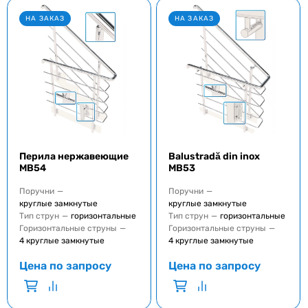
НА ЗАКАЗ
НА ЗАКАЗ
Перила нержавеющие
Balustradă din inox
MB54
MB53
Поручни
—
Поручни
—
круглые замкнутые
круглые замкнутые
Тип струн
—
горизонтальные
Тип струн
—
горизонтальные
Горизонтальные струны
—
Горизонтальные струны
—
4 круглые замкнутые
4 круглые замкнутые
Цена по запросу
Цена по запросу