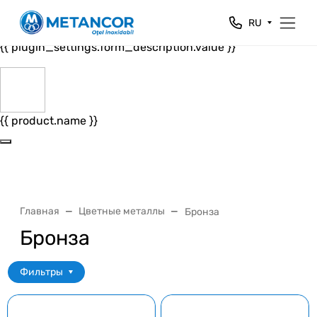
Close
RU
{{ plugin_settings.form_header.value }}
{{ plugin_settings.form_description.value }}
{{ product.name }}
Главная
Цветные металлы
Бронза
Бронза
Фильтры