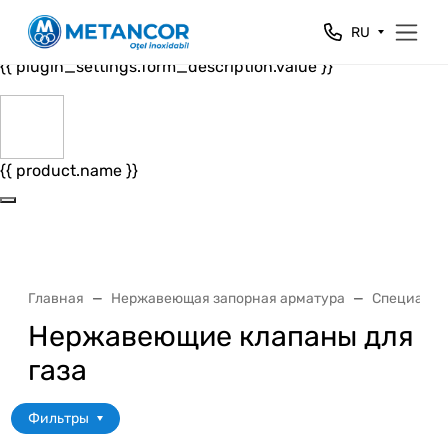
Close
RU
{{ plugin_settings.form_header.value }}
{{ plugin_settings.form_description.value }}
{{ product.name }}
Главная
Нержавеющая запорная арматура
Специальн
Нержавеющие клапаны для
газа
Фильтры